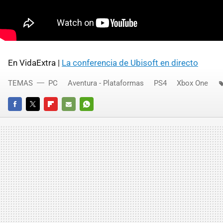
En VidaExtra |
La conferencia de Ubisoft en directo
TEMAS
PC
Aventura - Plataformas
PS4
Xbox One
FACEBOOK
TWITTER
FLIPBOARD
E-
WHATSAPP
MAIL