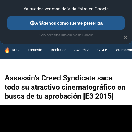
Ya puedes ver más de Vida Extra en Google
ANÁLISIS
GUÍAS Y TRUCOS
PC
SONY
NINTENDO
Añádenos como fuente preferida
Solo necesitas una cuenta de Google
×
HOY SE HABLA DE
RPG
Fantasía
Rockstar
Switch 2
GTA 6
Warhamm
Assassin's Creed Syndicate saca
todo su atractivo cinematográfico en
busca de tu aprobación [E3 2015]