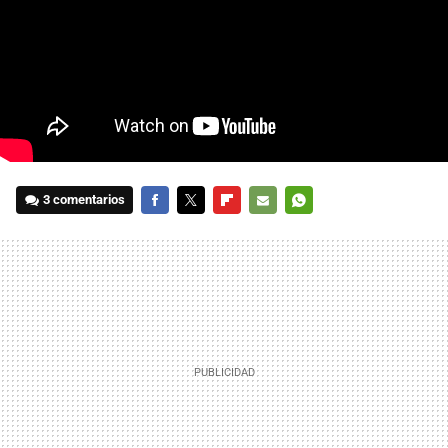
3 comentarios
FACEBOOK
TWITTER
FLIPBOARD
E-
WHATSAPP
MAIL