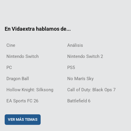
Twit
Fac
Yout
Inst
RSS
Twit
Flip
Disc
ter
ebo
ube
agra
ch
boar
ord
ok
m
d
En Vidaextra hablamos de...
Cine
Análisis
Nintendo Switch
Nintendo Switch 2
PC
PS5
Dragon Ball
No Man's Sky
Hollow Knight: Silksong
Call of Duty: Black Ops 7
EA Sports FC 26
Battlefield 6
VER MÁS TEMAS