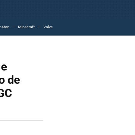
r-Man
Minecraft
Valve
se
ro de
[GC