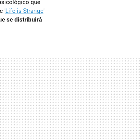
er psicológico que
 '
Life is Strange
'
e se distribuirá