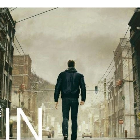
FACEBOOK
TWITTER
FLIPBOARD
E-
MAIL