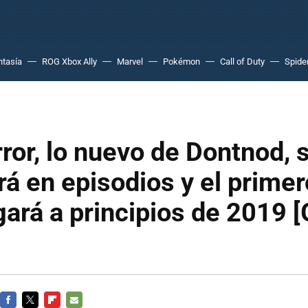
ntasía
ROG Xbox Ally
Marvel
Pokémon
Call of Duty
Spide
ror, lo nuevo de Dontnod, 
irá en episodios y el prime
egará a principios de 2019 