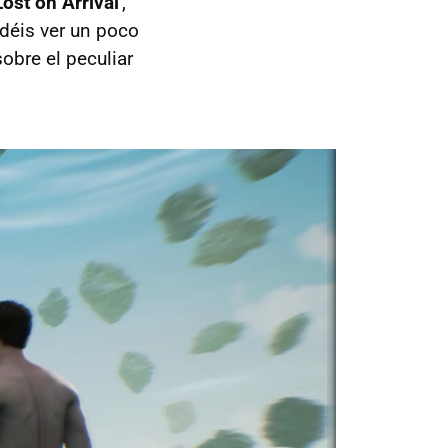
Lost on Arrival
',
déis ver un poco
obre el peculiar