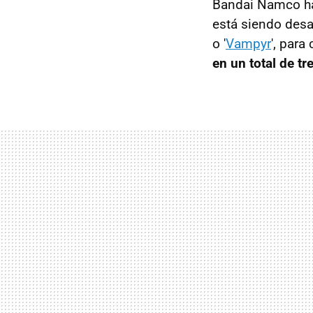
Bandai Namco ha 
está siendo desa
o '
Vampyr
', para
en un total de tr