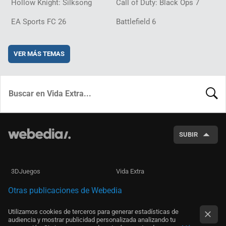
Hollow Knight: Silksong
Call of Duty: Black Ops 7
EA Sports FC 26
Battlefield 6
VER MÁS TEMAS
BUSCA
SUBIR
3DJuegos
Vida Extra
Otras publicaciones de Webedia
Utilizamos cookies de terceros para generar estadísticas de
audiencia y mostrar publicidad personalizada analizando tu