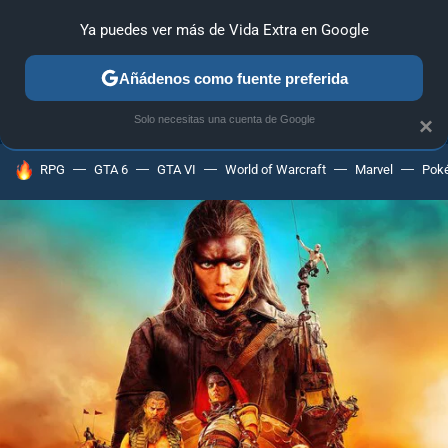
Ya puedes ver más de Vida Extra en Google
ANÁLISIS
GUÍAS Y TRUCOS
PC
SONY
NINTENDO
Añádenos como fuente preferida
Solo necesitas una cuenta de Google
×
HOY SE HABLA DE
RPG
GTA 6
GTA VI
World of Warcraft
Marvel
Pok