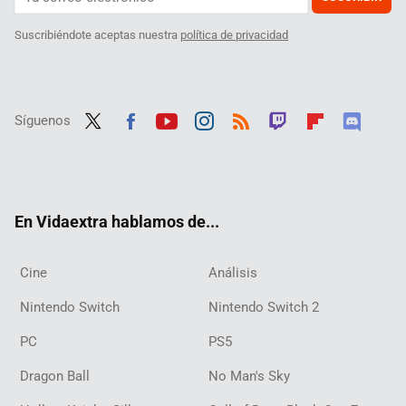
Suscribiéndote aceptas nuestra
política de privacidad
Síguenos
Twit
Fac
Yout
Inst
RSS
Twit
Flip
Disc
ter
ebo
ube
agra
ch
boar
ord
ok
m
d
En Vidaextra hablamos de...
Cine
Análisis
Nintendo Switch
Nintendo Switch 2
PC
PS5
Dragon Ball
No Man's Sky