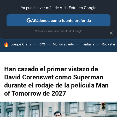
Ya puedes ver más de Vida Extra en Google
ANÁLISIS
GUÍAS Y TRUCOS
PC
SONY
NINTENDO
Añádenos como fuente preferida
Solo necesitas una cuenta de Google
×
HOY SE HABLA DE
Juegos Gratis
RPG
Mundo abierto
Fantasía
Rockstar
Han cazado el primer vistazo de
David Corenswet como Superman
durante el rodaje de la película Man
of Tomorrow de 2027