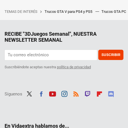
TEMAS DE INTERÉS
Trucos GTA V para PS4 y PS5
Trucos GTA PC
RECIBE "3DJuegos Semanal", NUESTRA
NEWSLETTER SEMANAL
SUSCRIBIR
Suscribiéndote aceptas nuestra
política de privacidad
Síguenos
Twit
Fac
Yout
Inst
RSS
Twit
Flip
Disc
ter
ebo
ube
agra
ch
boar
ord
ok
m
d
En Vidaextra hablamos de...