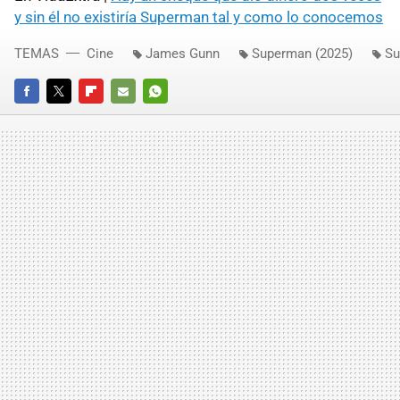
y sin él no existiría Superman tal y como lo conocemos
TEMAS
Cine
James Gunn
Superman (2025)
Su
FACEBOOK
TWITTER
FLIPBOARD
E-
WHATSAPP
MAIL