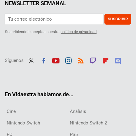
NEWSLETTER SEMANAL
SUSCRIBIR
Suscribiéndote aceptas nuestra
política de privacidad
Síguenos
Twit
Fac
Yout
Inst
RSS
Twit
Flip
Disc
ter
ebo
ube
agra
ch
boar
ord
ok
m
d
En Vidaextra hablamos de...
Cine
Análisis
Nintendo Switch
Nintendo Switch 2
PC
PS5