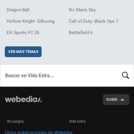
Dragon Ball
No Man's Sky
Hollow Knight: Silksong
Call of Duty: Black Ops 7
EA Sports FC 26
Battlefield 6
VER MÁS TEMAS
BUSCA
SUBIR
3DJuegos
Vida Extra
Otras publicaciones de Webedia