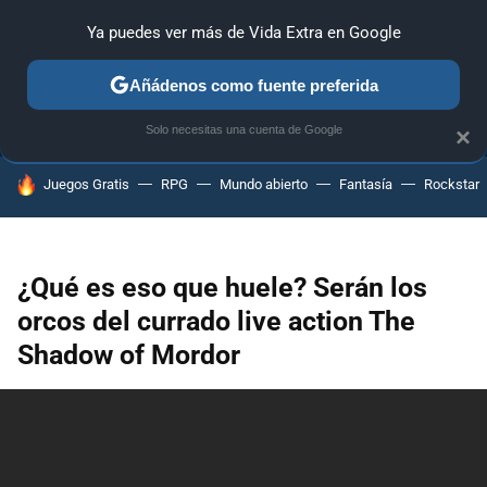
Ya puedes ver más de Vida Extra en Google
ANÁLISIS
GUÍAS Y TRUCOS
PC
SONY
NINTENDO
Añádenos como fuente preferida
Solo necesitas una cuenta de Google
×
HOY SE HABLA DE
Juegos Gratis
RPG
Mundo abierto
Fantasía
Rockstar
¿Qué es eso que huele? Serán los
orcos del currado live action The
Shadow of Mordor