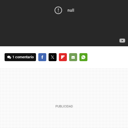
1 comentario
FACEBOOK
TWITTER
FLIPBOARD
E-
WHATSAPP
MAIL