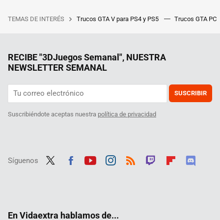
TEMAS DE INTERÉS
Trucos GTA V para PS4 y PS5
Trucos GTA PC
RECIBE "3DJuegos Semanal", NUESTRA
NEWSLETTER SEMANAL
SUSCRIBIR
Suscribiéndote aceptas nuestra
política de privacidad
Síguenos
Twit
Fac
Yout
Inst
RSS
Twit
Flip
Disc
ter
ebo
ube
agra
ch
boar
ord
ok
m
d
En Vidaextra hablamos de...