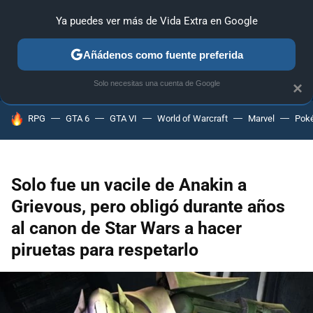
Ya puedes ver más de Vida Extra en Google
ANÁLISIS
GUÍAS Y TRUCOS
PC
SONY
NINTENDO
Añádenos como fuente preferida
Solo necesitas una cuenta de Google
×
HOY SE HABLA DE
RPG
GTA 6
GTA VI
World of Warcraft
Marvel
Pok
Solo fue un vacile de Anakin a
Grievous, pero obligó durante años
al canon de Star Wars a hacer
piruetas para respetarlo