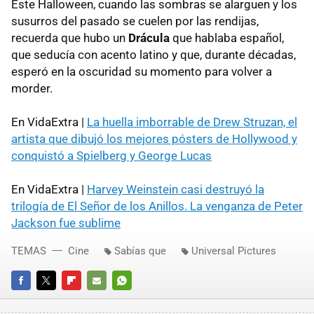
Este Halloween, cuando las sombras se alarguen y los
susurros del pasado se cuelen por las rendijas,
recuerda que hubo un
Drácula
que hablaba español,
que seducía con acento latino y que, durante décadas,
esperó en la oscuridad su momento para volver a
morder.
En VidaExtra |
La huella imborrable de Drew Struzan, el
artista que dibujó los mejores pósters de Hollywood y
conquistó a Spielberg y George Lucas
En VidaExtra |
Harvey Weinstein casi destruyó la
trilogía de El Señor de los Anillos. La venganza de Peter
Jackson fue sublime
TEMAS
Cine
Sabías que
Universal Pictures
FACEBOOK
TWITTER
FLIPBOARD
E-
WHATSAPP