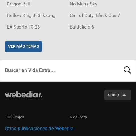
Dragon Ball
No Man's Sky
Hollow Knight: Silksong
Call of Duty: Black Ops 7
EA Sports FC 26
Battlefield 6
VER MÁS TEMAS
BUSCA
SUBIR
3DJuegos
Vida Extra
Otras publicaciones de Webedia