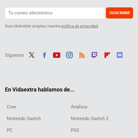
SUSCRIBIR
Suscribiéndote aceptas nuestra
política de privacidad
Síguenos
Twit
Fac
Yout
Inst
RSS
Twit
Flip
Disc
ter
ebo
ube
agra
ch
boar
ord
ok
m
d
En Vidaextra hablamos de...
Cine
Análisis
Nintendo Switch
Nintendo Switch 2
PC
PS5