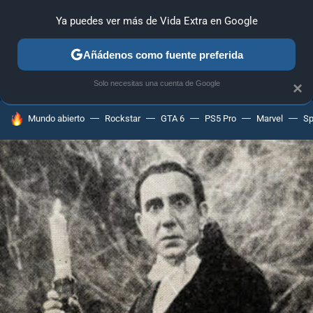
Ya puedes ver más de Vida Extra en Google
ANÁLISIS
GUÍAS Y TRUCOS
PC
SONY
NINTENDO
Añádenos como fuente preferida
Solo necesitas una cuenta de Google
×
HOY SE HABLA DE
Mundo abierto
Rockstar
GTA 6
PS5 Pro
Marvel
Sp