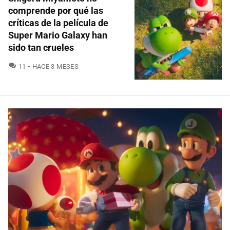
comprende por qué las
críticas de la película de
Super Mario Galaxy han
sido tan crueles
COMENTARIOS
11
HACE 3 MESES