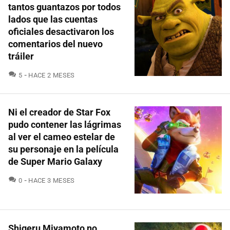
tantos guantazos por todos
lados que las cuentas
oficiales desactivaron los
comentarios del nuevo
tráiler
COMENTARIOS
5
HACE 2 MESES
Ni el creador de Star Fox
pudo contener las lágrimas
al ver el cameo estelar de
su personaje en la película
de Super Mario Galaxy
COMENTARIOS
0
HACE 3 MESES
Shigeru Miyamoto no