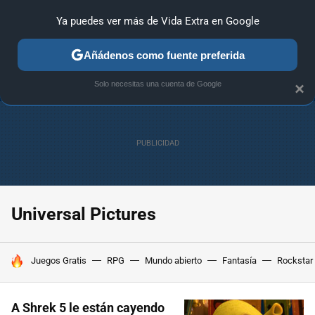
Ya puedes ver más de Vida Extra en Google
ANÁLISIS
GUÍAS Y TRUCOS
PC
SONY
NINTENDO
Añádenos como fuente preferida
Solo necesitas una cuenta de Google
×
Universal Pictures
HOY SE HABLA DE
Juegos Gratis
RPG
Mundo abierto
Fantasía
Rockstar
A Shrek 5 le están cayendo