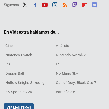
Síguenos
Twit
Fac
Yout
Inst
RSS
Twit
Flip
Disc
ter
ebo
ube
agra
ch
boar
ord
ok
m
d
En Vidaextra hablamos de...
Cine
Análisis
Nintendo Switch
Nintendo Switch 2
PC
PS5
Dragon Ball
No Man's Sky
Hollow Knight: Silksong
Call of Duty: Black Ops 7
EA Sports FC 26
Battlefield 6
VER MÁS TEMAS