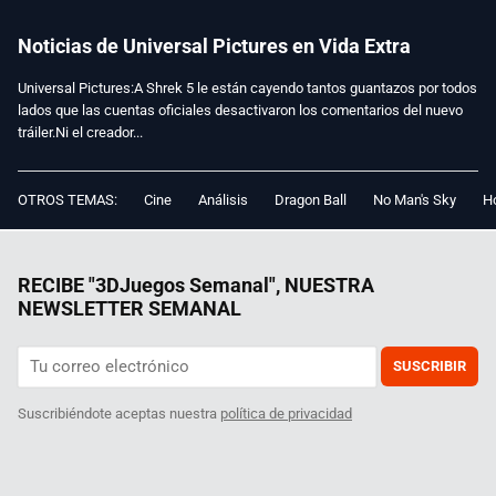
Noticias de Universal Pictures en Vida Extra
Universal Pictures:A Shrek 5 le están cayendo tantos guantazos por todos
lados que las cuentas oficiales desactivaron los comentarios del nuevo
tráiler.Ni el creador...
OTROS TEMAS:
Cine
Análisis
Dragon Ball
No Man's Sky
Ho
RECIBE "3DJuegos Semanal", NUESTRA
NEWSLETTER SEMANAL
SUSCRIBIR
Suscribiéndote aceptas nuestra
política de privacidad