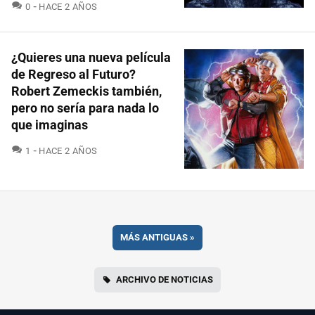
COMENTARIOS
0
HACE 2 AÑOS
¿Quieres una nueva película
de Regreso al Futuro?
Robert Zemeckis también,
pero no sería para nada lo
que imaginas
COMENTARIOS
1
HACE 2 AÑOS
MÁS ANTIGUAS
»
ARCHIVO DE NOTICIAS