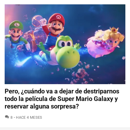
Pero, ¿cuándo va a dejar de destriparnos
todo la película de Super Mario Galaxy y
reservar alguna sorpresa?
COMENTARIOS
8
HACE 4 MESES