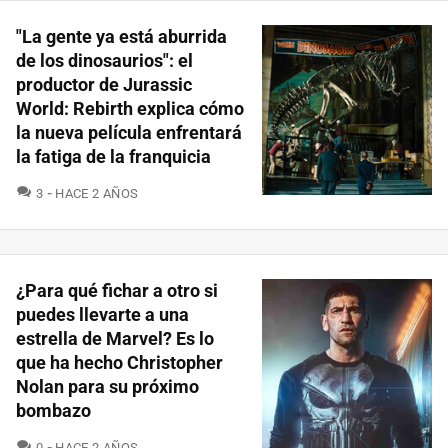
"La gente ya está aburrida
de los dinosaurios": el
productor de Jurassic
World: Rebirth explica cómo
la nueva película enfrentará
la fatiga de la franquicia
COMENTARIOS
3
HACE 2 AÑOS
¿Para qué fichar a otro si
puedes llevarte a una
estrella de Marvel? Es lo
que ha hecho Christopher
Nolan para su próximo
bombazo
COMENTARIOS
0
HACE 2 AÑOS