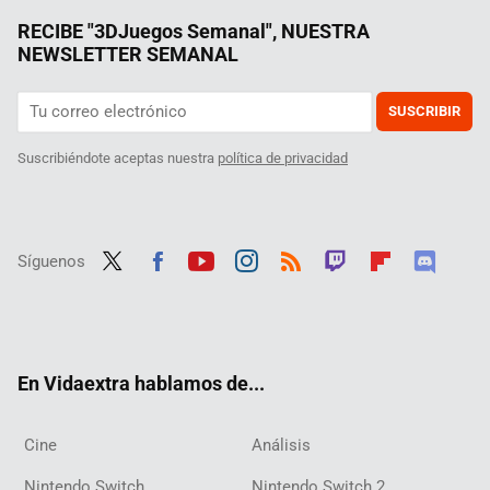
RECIBE "3DJuegos Semanal", NUESTRA
NEWSLETTER SEMANAL
SUSCRIBIR
Suscribiéndote aceptas nuestra
política de privacidad
Síguenos
Twit
Fac
Yout
Inst
RSS
Twit
Flip
Disc
ter
ebo
ube
agra
ch
boar
ord
ok
m
d
En Vidaextra hablamos de...
Cine
Análisis
Nintendo Switch
Nintendo Switch 2