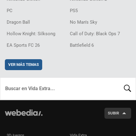
PC
PS5
Dragon Ball
No Man's Sky
Hollow Knight: Silksong
Call of Duty: Black Ops 7
EA Sports FC 26
Battlefield 6
VER MÁS TEMAS
BUSCA
SUBIR
3DJuegos
Vida Extra