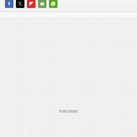
FACEBOOK
TWITTER
FLIPBOARD
E-
WHATSAPP
MAIL