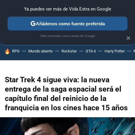
Ya puedes ver más de Vida Extra en Google
ANÁLISIS
GUÍAS Y TRUCOS
PC
SONY
NINTENDO
Añádenos como fuente preferida
Solo necesitas una cuenta de Google
×
HOY SE HABLA DE
RPG
Mundo abierto
Rockstar
GTA 6
Harry Potter
Star Trek 4 sigue viva: la nueva
entrega de la saga espacial será el
capítulo final del reinicio de la
franquicia en los cines hace 15 años