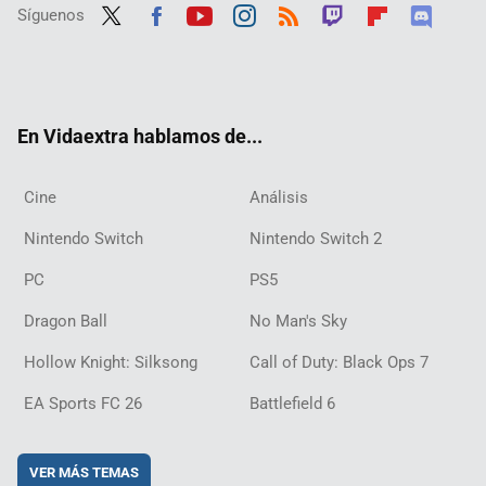
Síguenos
Twit
Fac
Yout
Inst
RSS
Twit
Flip
Disc
ter
ebo
ube
agra
ch
boar
ord
ok
m
d
En Vidaextra hablamos de...
Cine
Análisis
Nintendo Switch
Nintendo Switch 2
PC
PS5
Dragon Ball
No Man's Sky
Hollow Knight: Silksong
Call of Duty: Black Ops 7
EA Sports FC 26
Battlefield 6
VER MÁS TEMAS