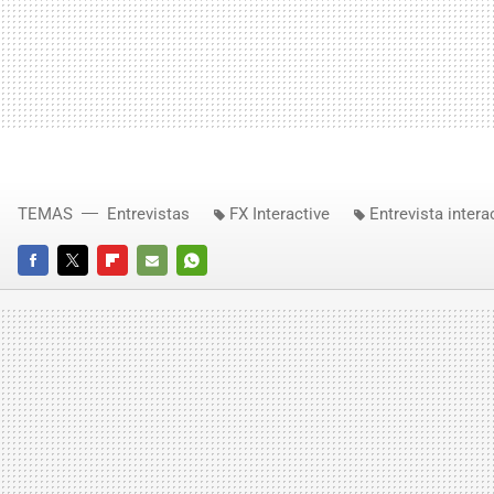
TEMAS
Entrevistas
FX Interactive
Entrevista intera
FACEBOOK
TWITTER
FLIPBOARD
E-
WHATSAPP
MAIL