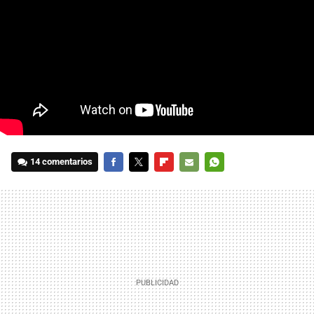
14 comentarios
FACEBOOK
TWITTER
FLIPBOARD
E-
WHATSAPP
MAIL