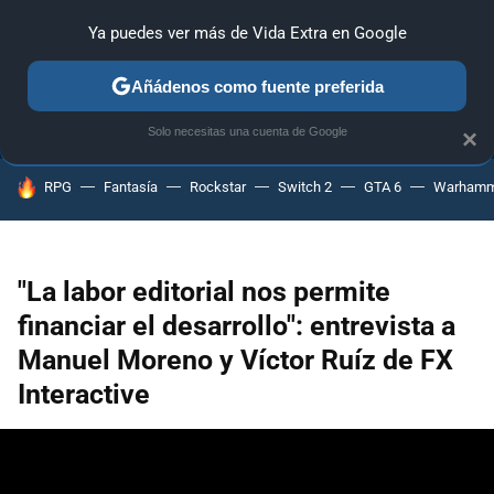
Ya puedes ver más de Vida Extra en Google
ANÁLISIS
GUÍAS Y TRUCOS
PC
SONY
NINTENDO
Añádenos como fuente preferida
Solo necesitas una cuenta de Google
×
HOY SE HABLA DE
RPG
Fantasía
Rockstar
Switch 2
GTA 6
Warhamm
"La labor editorial nos permite
financiar el desarrollo": entrevista a
Manuel Moreno y Víctor Ruíz de FX
Interactive