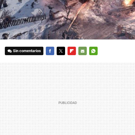
Sin comentarios
FACEBOOK
TWITTER
FLIPBOARD
E-
WHATSAPP
MAIL