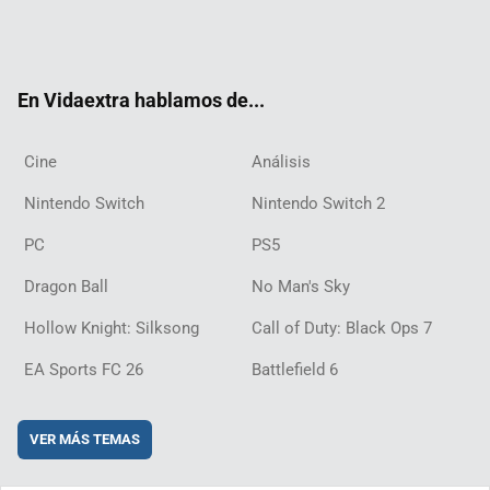
Twit
Fac
Yout
Inst
RSS
Twit
Flip
Disc
ter
ebo
ube
agra
ch
boar
ord
ok
m
d
En Vidaextra hablamos de...
Cine
Análisis
Nintendo Switch
Nintendo Switch 2
PC
PS5
Dragon Ball
No Man's Sky
Hollow Knight: Silksong
Call of Duty: Black Ops 7
EA Sports FC 26
Battlefield 6
VER MÁS TEMAS