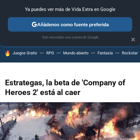
Ya puedes ver más de Vida Extra en Google
ANÁLISIS
GUÍAS Y TRUCOS
PC
SONY
NINTENDO
Añádenos como fuente preferida
Solo necesitas una cuenta de Google
×
HOY SE HABLA DE
Juegos Gratis
RPG
Mundo abierto
Fantasía
Rockstar
Estrategas, la beta de 'Company of
Heroes 2' está al caer