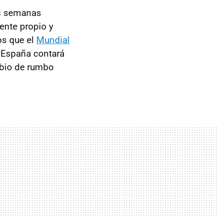
as semanas
ente propio y
os que el
Mundial
e España contará
mbio de rumbo