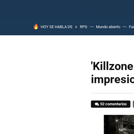
HOY SE HABLA DE
RPG
Mundo abierto
Fa
'Killzon
impresi
52 comentarios