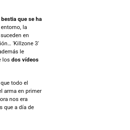
 bestia que se ha
entorno, la
e suceden en
ón… 'Killzone 3'
 además le
e los
dos vídeos
 que todo el
el arma en primer
ora nos era
 que a día de