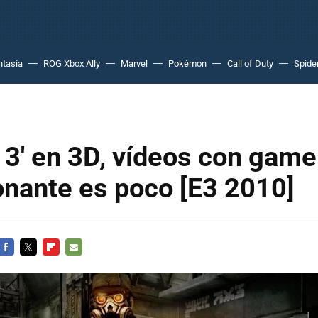
ntasía
ROG Xbox Ally
Marvel
Pokémon
Call of Duty
Spide
e 3' en 3D, vídeos con gamep
onante es poco [E3 2010]
FACEBOOK
TWITTER
FLIPBOARD
E-
MAIL