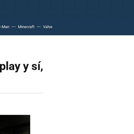
r-Man
Minecraft
Valve
lay y sí,