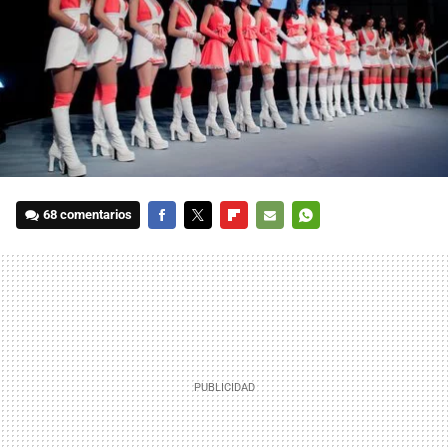
68 comentarios
FACEBOOK
TWITTER
FLIPBOARD
E-
WHATSAPP
MAIL