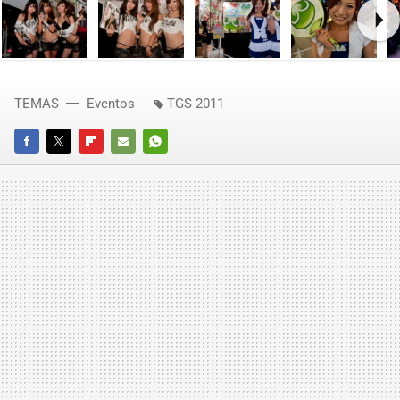
Ne
TEMAS
Eventos
TGS 2011
FACEBOOK
TWITTER
FLIPBOARD
E-
WHATSAPP
MAIL