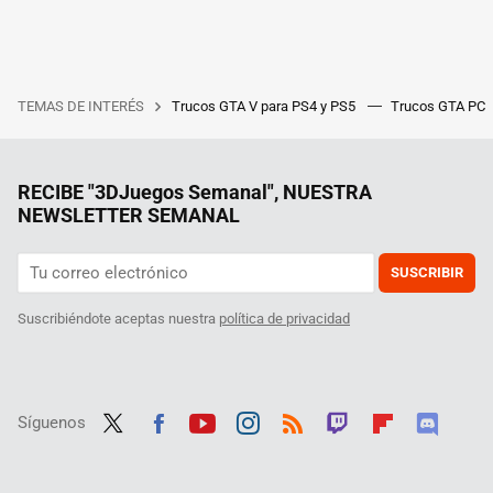
TEMAS DE INTERÉS
Trucos GTA V para PS4 y PS5
Trucos GTA PC
RECIBE "3DJuegos Semanal", NUESTRA
NEWSLETTER SEMANAL
SUSCRIBIR
Suscribiéndote aceptas nuestra
política de privacidad
Síguenos
Twit
Fac
Yout
Inst
RSS
Twit
Flip
Disc
ter
ebo
ube
agra
ch
boar
ord