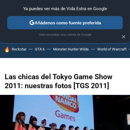
Ya puedes ver más de Vida Extra en Google
ANÁLISIS
GUÍAS Y TRUCOS
PC
SONY
NINTENDO
Añádenos como fuente preferida
Solo necesitas una cuenta de Google
×
HOY SE HABLA DE
Rockstar
GTA 6
Monster Hunter Wilds
World of Warcraft
Las chicas del Tokyo Game Show
2011: nuestras fotos [TGS 2011]