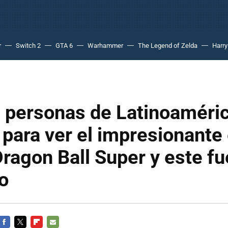
r
Switch 2
GTA 6
Warhammer
The Legend of Zelda
Harry
 personas de Latinoaméri
 para ver el impresionante
ragon Ball Super y este fu
o