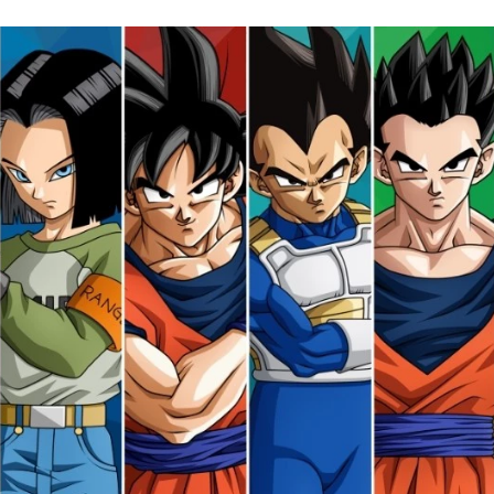
FACEBOOK
TWITTER
FLIPBOARD
E-
MAIL