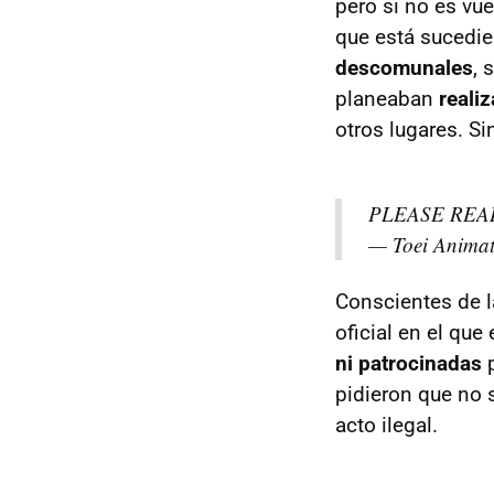
pero si no es vu
que está sucedie
descomunales
, 
planeaban
reali
otros lugares. S
PLEASE REA
— Toei Anima
Conscientes de 
oficial en el qu
ni patrocinadas
p
pidieron que no 
acto ilegal.