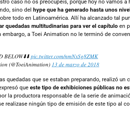
estro caso no os preocupéis, porque hoy no vamos a 
ndo, sino del
hype que ha generado hasta unos nive
sobre todo en Latinoamérica. Allí ha alcanzado tal pu
zar quedadas multitudinarias para ver el capítulo
en p
in embargo, a Toei Animation no le terminó de convenc
D BELOW⬇️⬇️
pic.twitter.com/nmNxSg8ZMK
tion (@ToeiAnimation)
13 de marzo de 2018
las quedadas que se estaban preparando, realizó un
e expresó que
este tipo de exhibiciones públicas no 
or la productora responsable de la serie de animació
se realizase ningún tipo de emisión de este tipo al c