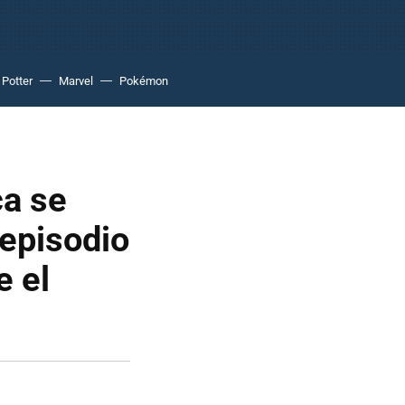
 Potter
Marvel
Pokémon
ca se
 episodio
e el