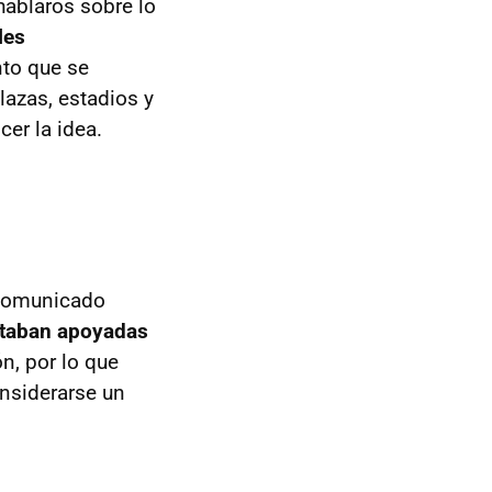
hablaros sobre lo
les
nto que se
lazas, estadios y
er la idea.
 comunicado
estaban apoyadas
n, por lo que
onsiderarse un