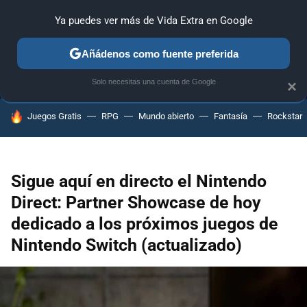
Ya puedes ver más de Vida Extra en Google
MENÚ
NUEVO
Añádenos como fuente preferida
ANÁLISIS
GUÍAS Y TRUCOS
PC
SONY
NINTENDO
Solo necesitas una cuenta de Google
×
HOY SE HABLA DE
Juegos Gratis
RPG
Mundo abierto
Fantasía
Rockstar
Sigue aquí en directo el Nintendo
Direct: Partner Showcase de hoy
dedicado a los próximos juegos de
Nintendo Switch (actualizado)