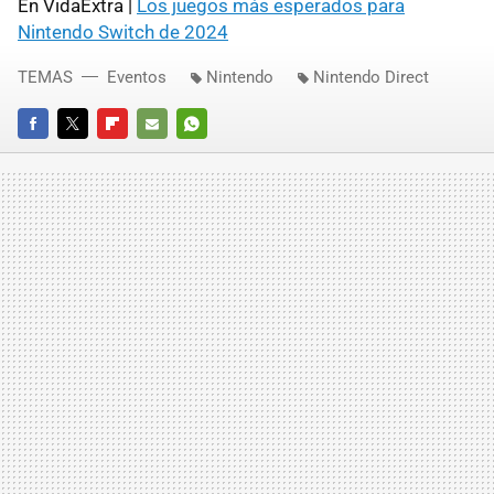
En VidaExtra |
Los juegos más esperados para
Nintendo Switch de 2024
TEMAS
Eventos
Nintendo
Nintendo Direct
FACEBOOK
TWITTER
FLIPBOARD
E-
WHATSAPP
MAIL