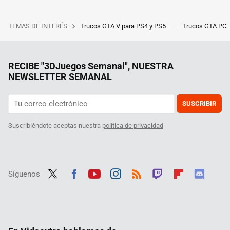
TEMAS DE INTERÉS
Trucos GTA V para PS4 y PS5
Trucos GTA PC
RECIBE "3DJuegos Semanal", NUESTRA
NEWSLETTER SEMANAL
SUSCRIBIR
Suscribiéndote aceptas nuestra
política de privacidad
Síguenos
Twit
Fac
Yout
Inst
RSS
Twit
Flip
Disc
ter
ebo
ube
agra
ch
boar
ord
ok
m
d