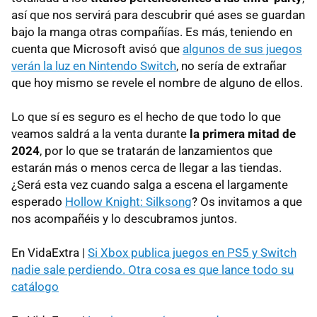
así que nos servirá para descubrir qué ases se guardan
bajo la manga otras compañías. Es más, teniendo en
cuenta que Microsoft avisó que
algunos de sus juegos
verán la luz en Nintendo Switch
, no sería de extrañar
que hoy mismo se revele el nombre de alguno de ellos.
Lo que sí es seguro es el hecho de que todo lo que
veamos saldrá a la venta durante
la primera mitad de
2024
, por lo que se tratarán de lanzamientos que
estarán más o menos cerca de llegar a las tiendas.
¿Será esta vez cuando salga a escena el largamente
esperado
Hollow Knight: Silksong
? Os invitamos a que
nos acompañéis y lo descubramos juntos.
En VidaExtra |
Si Xbox publica juegos en PS5 y Switch
nadie sale perdiendo. Otra cosa es que lance todo su
catálogo