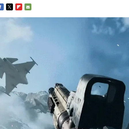
ACEBOOK
TWITTER
FLIPBOARD
E-
MAIL