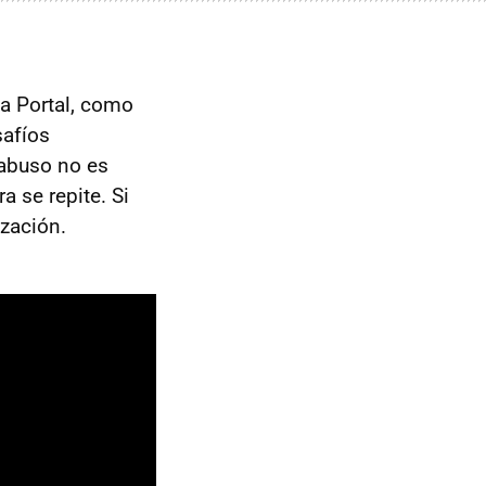
 a Portal, como
safíos
 abuso no es
a se repite. Si
ización.