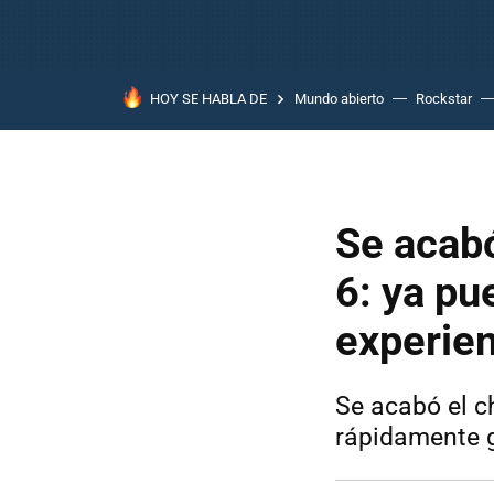
HOY SE HABLA DE
Mundo abierto
Rockstar
Se acabó
6: ya pu
experien
Se acabó el c
rápidamente g