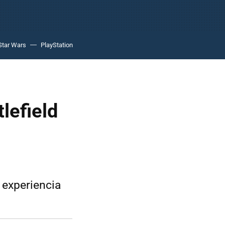
Star Wars
PlayStation
lefield
 experiencia