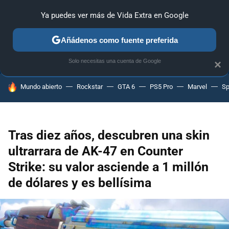
Ya puedes ver más de Vida Extra en Google
ANÁLISIS
GUÍAS Y TRUCOS
PC
SONY
NINTENDO
Añádenos como fuente preferida
Solo necesitas una cuenta de Google
×
HOY SE HABLA DE
Mundo abierto
Rockstar
GTA 6
PS5 Pro
Marvel
Sp
Tras diez años, descubren una skin
ultrarrara de AK-47 en Counter
Strike: su valor asciende a 1 millón
de dólares y es bellísima