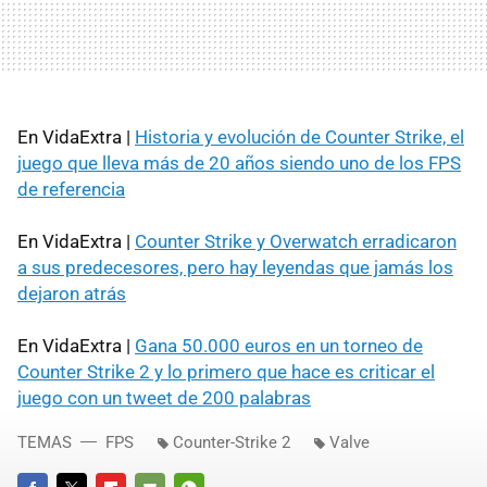
En VidaExtra |
Historia y evolución de Counter Strike, el
juego que lleva más de 20 años siendo uno de los FPS
de referencia
En VidaExtra |
Counter Strike y Overwatch erradicaron
a sus predecesores, pero hay leyendas que jamás los
dejaron atrás
En VidaExtra |
Gana 50.000 euros en un torneo de
Counter Strike 2 y lo primero que hace es criticar el
juego con un tweet de 200 palabras
TEMAS
FPS
Counter-Strike 2
Valve