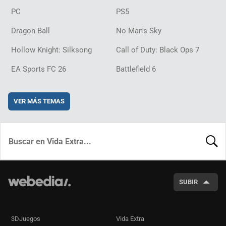
PC
PS5
Dragon Ball
No Man's Sky
Hollow Knight: Silksong
Call of Duty: Black Ops 7
EA Sports FC 26
Battlefield 6
VER MÁS TEMAS
BUSCA
SUBIR
3DJuegos
Vida Extra