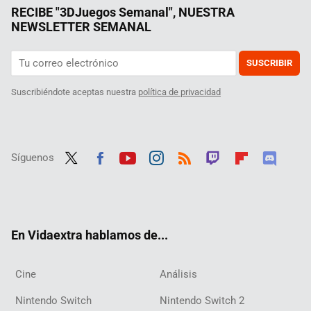
RECIBE "3DJuegos Semanal", NUESTRA
NEWSLETTER SEMANAL
SUSCRIBIR
Suscribiéndote aceptas nuestra
política de privacidad
Síguenos
Twit
Fac
Yout
Inst
RSS
Twit
Flip
Disc
ter
ebo
ube
agra
ch
boar
ord
ok
m
d
En Vidaextra hablamos de...
Cine
Análisis
Nintendo Switch
Nintendo Switch 2