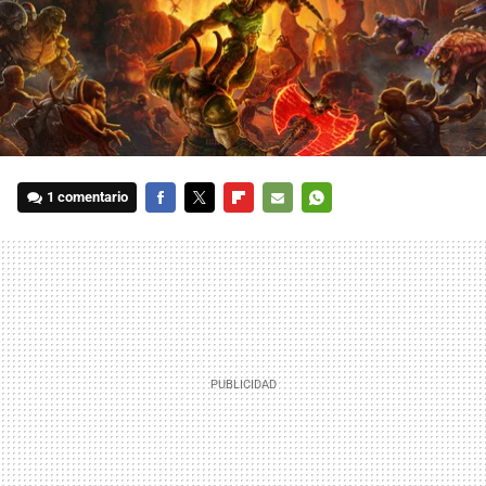
1 comentario
FACEBOOK
TWITTER
FLIPBOARD
E-
WHATSAPP
MAIL