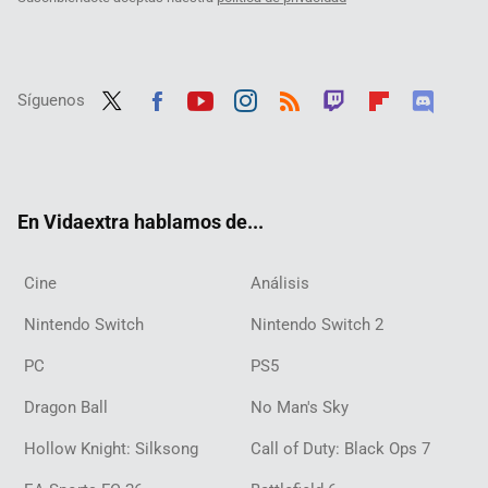
Síguenos
Twit
Fac
Yout
Inst
RSS
Twit
Flip
Disc
ter
ebo
ube
agra
ch
boar
ord
ok
m
d
En Vidaextra hablamos de...
Cine
Análisis
Nintendo Switch
Nintendo Switch 2
PC
PS5
Dragon Ball
No Man's Sky
Hollow Knight: Silksong
Call of Duty: Black Ops 7