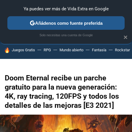
Ya puedes ver más de Vida Extra en Google
ANÁLISIS
GUÍAS Y TRUCOS
PC
SONY
NINTENDO
Añádenos como fuente preferida
Solo necesitas una cuenta de Google
×
HOY SE HABLA DE
Juegos Gratis
RPG
Mundo abierto
Fantasía
Rockstar
Doom Eternal recibe un parche
gratuito para la nueva generación:
4K, ray tracing, 120FPS y todos los
detalles de las mejoras [E3 2021]