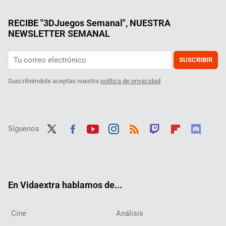
RECIBE "3DJuegos Semanal", NUESTRA
NEWSLETTER SEMANAL
SUSCRIBIR
Suscribiéndote aceptas nuestra
política de privacidad
Síguenos
Twit
Fac
Yout
Inst
RSS
Twit
Flip
Disc
ter
ebo
ube
agra
ch
boar
ord
ok
m
d
En Vidaextra hablamos de...
Cine
Análisis