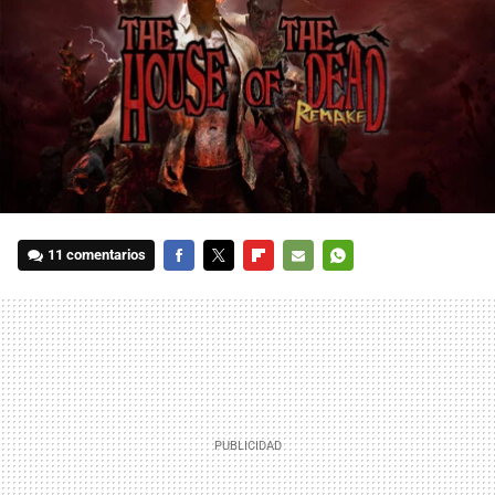
11 comentarios
FACEBOOK
TWITTER
FLIPBOARD
E-
WHATSAPP
MAIL