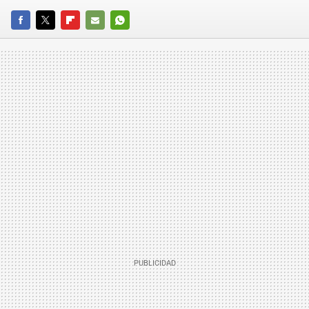
FACEBOOK
TWITTER
FLIPBOARD
E-
WHATSAPP
MAIL