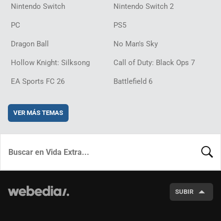
Nintendo Switch
Nintendo Switch 2
PC
PS5
Dragon Ball
No Man's Sky
Hollow Knight: Silksong
Call of Duty: Black Ops 7
EA Sports FC 26
Battlefield 6
VER MÁS TEMAS
BUSCA
SUBIR