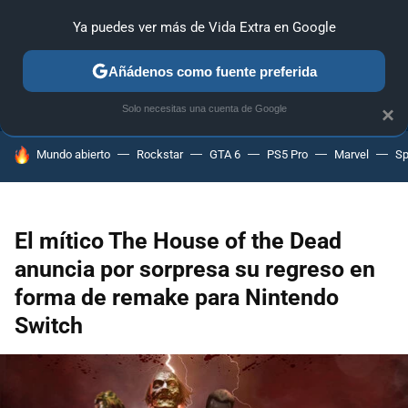
Ya puedes ver más de Vida Extra en Google
ANÁLISIS
GUÍAS Y TRUCOS
PC
SONY
NINTENDO
Añádenos como fuente preferida
Solo necesitas una cuenta de Google
×
HOY SE HABLA DE
Mundo abierto
Rockstar
GTA 6
PS5 Pro
Marvel
Sp
El mítico The House of the Dead
anuncia por sorpresa su regreso en
forma de remake para Nintendo
Switch