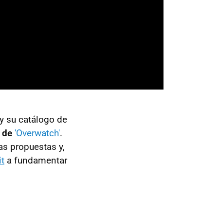
 y su catálogo de
 de
'Overwatch'
.
as propuestas y,
it
a fundamentar