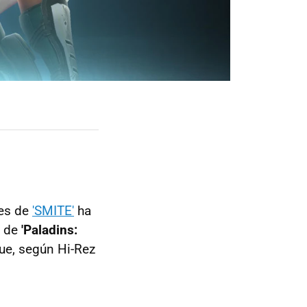
res de
'SMITE'
ha
y de
'Paladins:
ue, según Hi-Rez