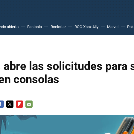
do abierto
Fantasía
Rockstar
ROG Xbox Ally
Marvel
Po
 abre las solicitudes para 
en consolas
ACEBOOK
TWITTER
FLIPBOARD
E-
MAIL