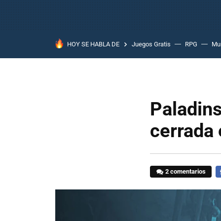
HOY SE HABLA DE
Juegos Gratis
RPG
Mun
Paladins
cerrada 
2 comentarios
F