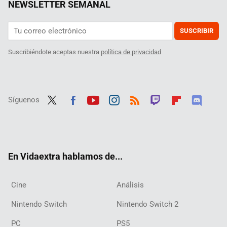
NEWSLETTER SEMANAL
SUSCRIBIR
Suscribiéndote aceptas nuestra
política de privacidad
Síguenos
Twit
Fac
Yout
Inst
RSS
Twit
Flip
Disc
ter
ebo
ube
agra
ch
boar
ord
ok
m
d
En Vidaextra hablamos de...
Cine
Análisis
Nintendo Switch
Nintendo Switch 2
PC
PS5