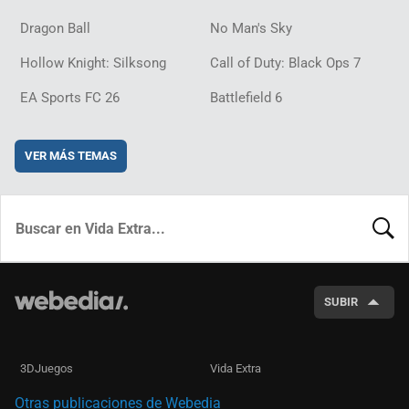
Dragon Ball
No Man's Sky
Hollow Knight: Silksong
Call of Duty: Black Ops 7
EA Sports FC 26
Battlefield 6
VER MÁS TEMAS
BUSCA
SUBIR
3DJuegos
Vida Extra
Otras publicaciones de Webedia