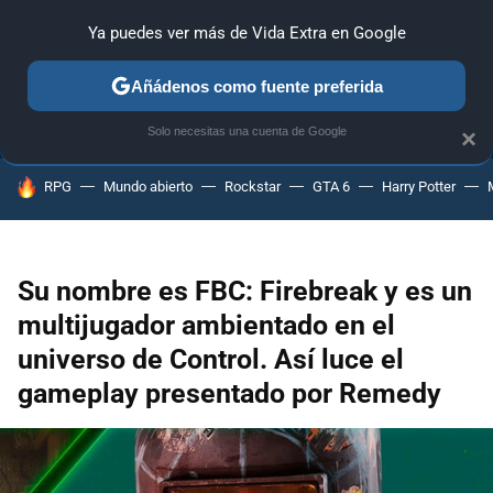
Ya puedes ver más de Vida Extra en Google
ANÁLISIS
GUÍAS Y TRUCOS
PC
SONY
NINTENDO
Añádenos como fuente preferida
Solo necesitas una cuenta de Google
×
HOY SE HABLA DE
RPG
Mundo abierto
Rockstar
GTA 6
Harry Potter
Su nombre es FBC: Firebreak y es un
multijugador ambientado en el
universo de Control. Así luce el
gameplay presentado por Remedy