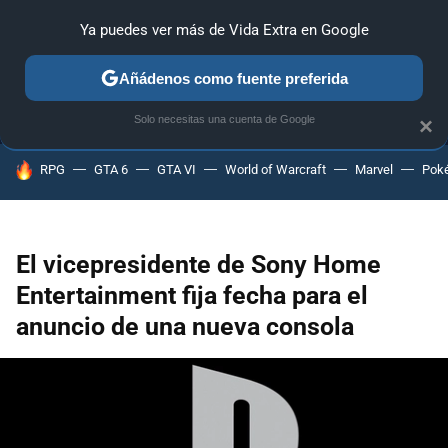
Ya puedes ver más de Vida Extra en Google
MENÚ
NUEVO
Añádenos como fuente preferida
ANÁLISIS
GUÍAS Y TRUCOS
PC
SONY
NINTENDO
Solo necesitas una cuenta de Google
×
HOY SE HABLA DE
RPG
GTA 6
GTA VI
World of Warcraft
Marvel
Pok
El vicepresidente de Sony Home
Entertainment fija fecha para el
anuncio de una nueva consola