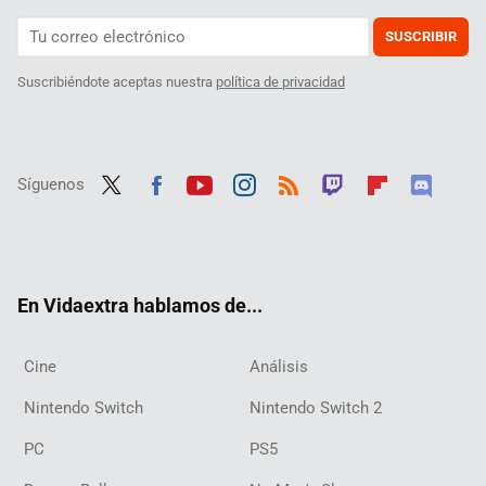
SUSCRIBIR
Suscribiéndote aceptas nuestra
política de privacidad
Síguenos
Twit
Fac
Yout
Inst
RSS
Twit
Flip
Disc
ter
ebo
ube
agra
ch
boar
ord
ok
m
d
En Vidaextra hablamos de...
Cine
Análisis
Nintendo Switch
Nintendo Switch 2
PC
PS5