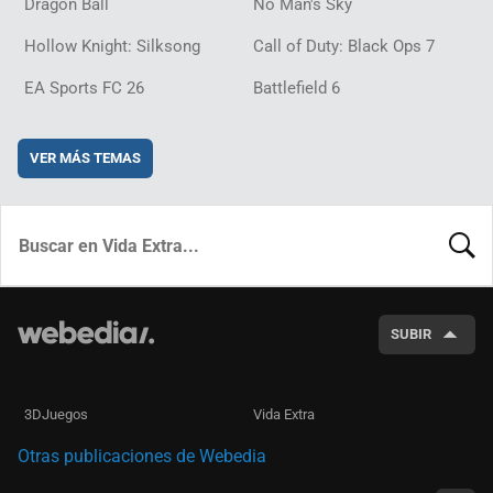
Dragon Ball
No Man's Sky
Hollow Knight: Silksong
Call of Duty: Black Ops 7
EA Sports FC 26
Battlefield 6
VER MÁS TEMAS
BUSCA
SUBIR
3DJuegos
Vida Extra
Otras publicaciones de Webedia