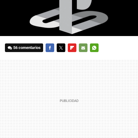
56 comentarios
FACEBOOK
TWITTER
FLIPBOARD
E-
WHATSAPP
MAIL