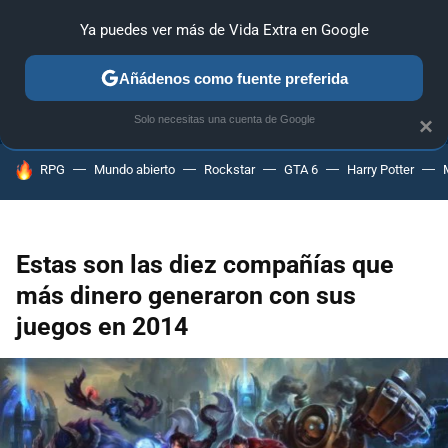
Ya puedes ver más de Vida Extra en Google
ANÁLISIS
GUÍAS Y TRUCOS
PC
SONY
NINTENDO
Añádenos como fuente preferida
Solo necesitas una cuenta de Google
×
HOY SE HABLA DE
RPG
Mundo abierto
Rockstar
GTA 6
Harry Potter
Estas son las diez compañías que
más dinero generaron con sus
juegos en 2014