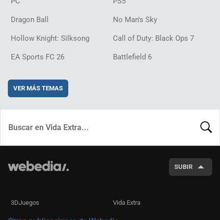
PC
PS5
Dragon Ball
No Man's Sky
Hollow Knight: Silksong
Call of Duty: Black Ops 7
EA Sports FC 26
Battlefield 6
VER MÁS TEMAS
BUSCA
SUBIR
3DJuegos
Vida Extra