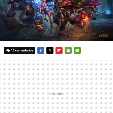
16 comentarios
FACEBOOK
TWITTER
FLIPBOARD
E-
WHATSAPP
MAIL