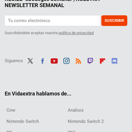
NEWSLETTER SEMANAL
SUSCRIBIR
Suscribiéndote aceptas nuestra
política de privacidad
Síguenos
Twit
Fac
Yout
Inst
RSS
Twit
Flip
Disc
ter
ebo
ube
agra
ch
boar
ord
ok
m
d
En Vidaextra hablamos de...
Cine
Análisis
Nintendo Switch
Nintendo Switch 2