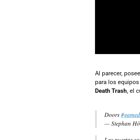
Al parecer, pose
para los equipo
Death Trash
, el 
Doors
#gamed
— Stephan Höv
Las puertas so