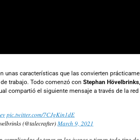
en unas características que las convierten prácticame
s de trabajo. Todo comenzó con
Stephan Hövelbrinks
cual compartió el siguiente mensaje a través de la red 
ev
pic.twitter.com/7CJgKin1dE
elbrinks (@talecrafter)
March 9, 2021
n complicadas de tener en los juegos y tienen todo tipo de 