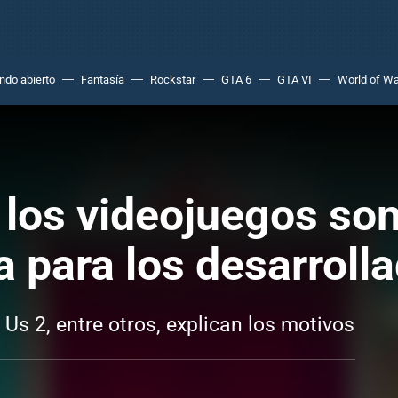
do abierto
Fantasía
Rockstar
GTA 6
GTA VI
World of Wa
 los videojuegos son
a para los desarroll
Us 2, entre otros, explican los motivos