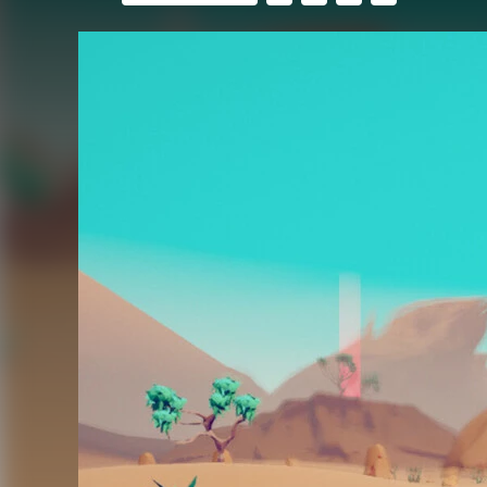
FACEBOOK
TWITTER
FLIPBOARD
E-
MAIL