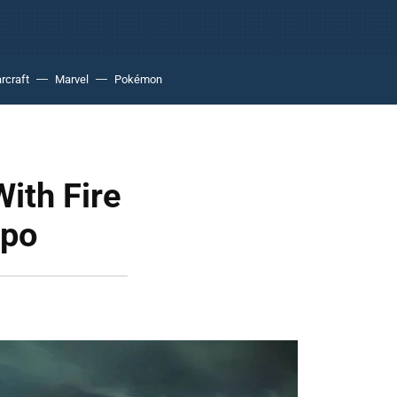
rcraft
Marvel
Pokémon
With Fire
mpo