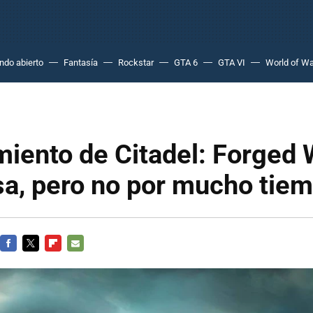
do abierto
Fantasía
Rockstar
GTA 6
GTA VI
World of Wa
miento de Citadel: Forged 
sa, pero no por mucho tie
FACEBOOK
TWITTER
FLIPBOARD
E-
MAIL