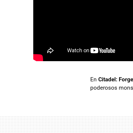
En
Citadel: Forg
poderosos monstr