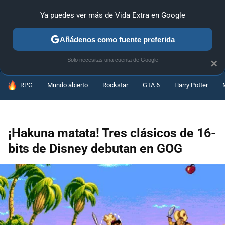
Ya puedes ver más de Vida Extra en Google
ANÁLISIS
GUÍAS Y TRUCOS
PC
SONY
NINTENDO
Añádenos como fuente preferida
Solo necesitas una cuenta de Google
×
HOY SE HABLA DE
RPG
Mundo abierto
Rockstar
GTA 6
Harry Potter
¡Hakuna matata! Tres clásicos de 16-
bits de Disney debutan en GOG