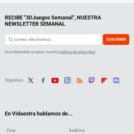
RECIBE "3DJuegos Semanal", NUESTRA
NEWSLETTER SEMANAL
SUSCRIBIR
Suscribiéndote aceptas nuestra
política de privacidad
Síguenos
Twit
Fac
Yout
Inst
RSS
Twit
Flip
Disc
ter
ebo
ube
agra
ch
boar
ord
ok
m
d
En Vidaextra hablamos de...
Cine
Análisis