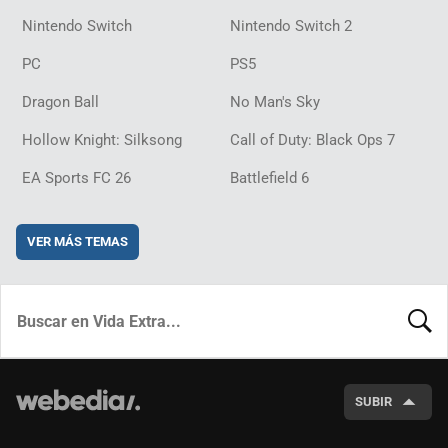
Nintendo Switch
Nintendo Switch 2
PC
PS5
Dragon Ball
No Man's Sky
Hollow Knight: Silksong
Call of Duty: Black Ops 7
EA Sports FC 26
Battlefield 6
VER MÁS TEMAS
BUSCA
SUBIR