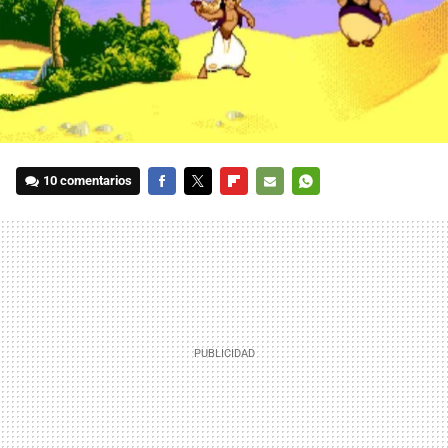
10 comentarios
FACEBOOK
TWITTER
FLIPBOARD
E-
WHATSAPP
MAIL