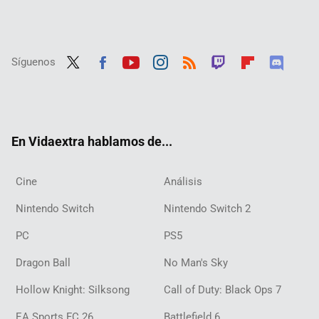
Síguenos
Twit
Fac
Yout
Inst
RSS
Twit
Flip
Disc
ter
ebo
ube
agra
ch
boar
ord
ok
m
d
En Vidaextra hablamos de...
Cine
Análisis
Nintendo Switch
Nintendo Switch 2
PC
PS5
Dragon Ball
No Man's Sky
Hollow Knight: Silksong
Call of Duty: Black Ops 7
EA Sports FC 26
Battlefield 6