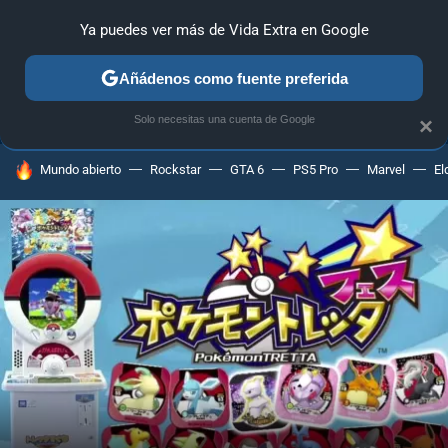
Ya puedes ver más de Vida Extra en Google
ANÁLISIS
GUÍAS Y TRUCOS
PC
SONY
NINTENDO
Añádenos como fuente preferida
Solo necesitas una cuenta de Google
×
HOY SE HABLA DE
Mundo abierto
Rockstar
GTA 6
PS5 Pro
Marvel
El