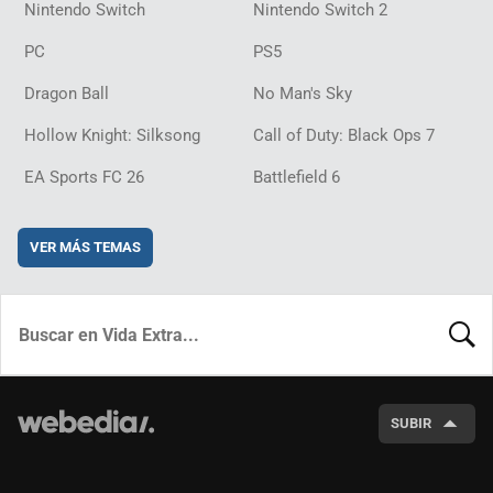
Nintendo Switch
Nintendo Switch 2
PC
PS5
Dragon Ball
No Man's Sky
Hollow Knight: Silksong
Call of Duty: Black Ops 7
EA Sports FC 26
Battlefield 6
VER MÁS TEMAS
BUSCA
SUBIR