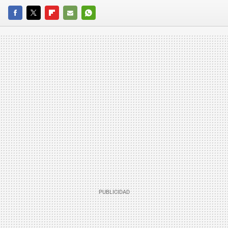
FACEBOOK
TWITTER
FLIPBOARD
E-
WHATSAPP
MAIL