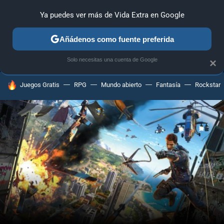
Ya puedes ver más de Vida Extra en Google
MENÚ
NUEVO
Añádenos como fuente preferida
ANÁLISIS
GUÍAS Y TRUCOS
PC
SONY
NINTENDO
Solo necesitas una cuenta de Google
×
HOY SE HABLA DE
Juegos Gratis
RPG
Mundo abierto
Fantasía
Rockstar