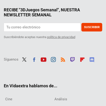
RECIBE "3DJuegos Semanal", NUESTRA
NEWSLETTER SEMANAL
SUSCRIBIR
Suscribiéndote aceptas nuestra
política de privacidad
Síguenos
Twit
Fac
Yout
Inst
RSS
Twit
Flip
Disc
ter
ebo
ube
agra
ch
boar
ord
ok
m
d
En Vidaextra hablamos de...
Cine
Análisis