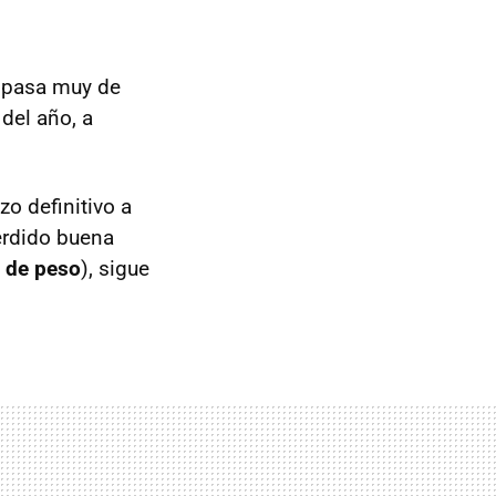
e pasa muy de
del año, a
o definitivo a
perdido buena
y de peso
), sigue