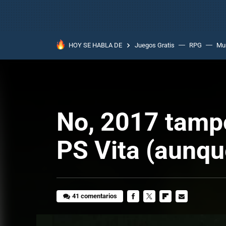
HOY SE HABLA DE
Juegos Gratis
RPG
Mun
No, 2017 tampo
PS Vita (aunqu
41 comentarios
FACEBOOK
TWITTER
FLIPBOARD
E-
MAIL