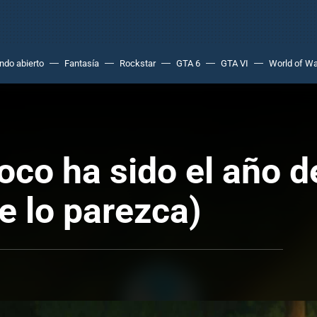
do abierto
Fantasía
Rockstar
GTA 6
GTA VI
World of Wa
co ha sido el año d
e lo parezca)