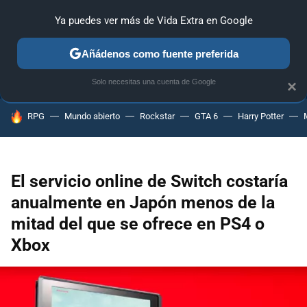
Ya puedes ver más de Vida Extra en Google
ANÁLISIS
GUÍAS Y TRUCOS
PC
SONY
NINTENDO
Añádenos como fuente preferida
Solo necesitas una cuenta de Google
×
HOY SE HABLA DE
RPG
Mundo abierto
Rockstar
GTA 6
Harry Potter
El servicio online de Switch costaría
anualmente en Japón menos de la
mitad del que se ofrece en PS4 o
Xbox