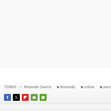
TEMAS
Nintendo Switch
Nintendo
online
prec
FACEBOOK
TWITTER
FLIPBOARD
E-
WHATSAPP