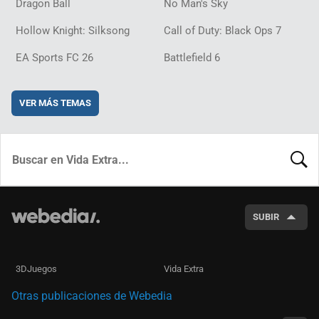
Dragon Ball
No Man's Sky
Hollow Knight: Silksong
Call of Duty: Black Ops 7
EA Sports FC 26
Battlefield 6
VER MÁS TEMAS
BUSCA
SUBIR
3DJuegos
Vida Extra
Otras publicaciones de Webedia