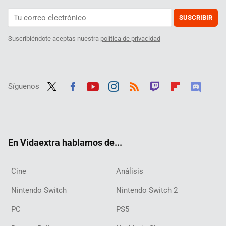
SUSCRIBIR
Suscribiéndote aceptas nuestra
política de privacidad
Síguenos
Twit
Fac
Yout
Inst
RSS
Twit
Flip
Disc
ter
ebo
ube
agra
ch
boar
ord
ok
m
d
En Vidaextra hablamos de...
Cine
Análisis
Nintendo Switch
Nintendo Switch 2
PC
PS5