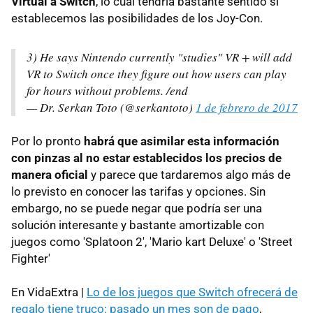
Virtual a Switch
, lo cual tendría bastante sentido si
establecemos las posibilidades de los Joy-Con.
3) He says Nintendo currently "studies" VR + will add
VR to Switch once they figure out how users can play
for hours without problems. /end
— Dr. Serkan Toto (@serkantoto)
1 de febrero de 2017
Por lo pronto
habrá que asimilar esta información
con pinzas al no estar establecidos los precios de
manera oficial
y parece que tardaremos algo más de
lo previsto en conocer las tarifas y opciones. Sin
embargo, no se puede negar que podría ser una
solución interesante y bastante amortizable con
juegos como 'Splatoon 2', 'Mario kart Deluxe' o 'Street
Fighter'
En VidaExtra |
Lo de los juegos que Switch ofrecerá de
regalo tiene truco: pasado un mes son de pago
,