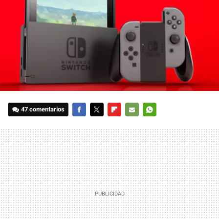
47 comentarios
FACEBOOK
TWITTER
FLIPBOARD
E-
WHATSAPP
MAIL