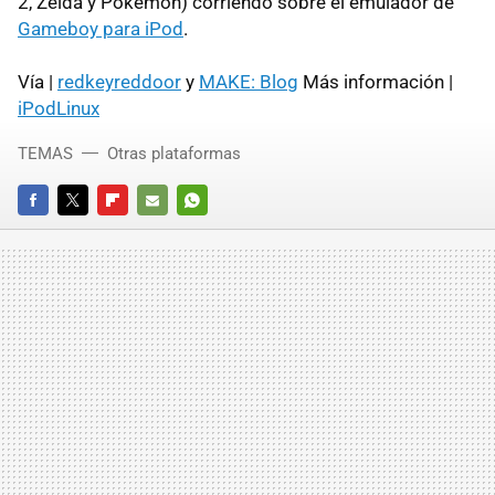
2, Zelda y Pokemon) corriendo sobre el emulador de
Gameboy para iPod
.
Vía |
redkeyreddoor
y
MAKE: Blog
Más información |
iPodLinux
TEMAS
Otras plataformas
FACEBOOK
TWITTER
FLIPBOARD
E-
WHATSAPP
MAIL