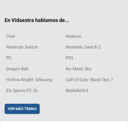
ter
ebo
ube
agra
ch
boar
ord
ok
m
d
En Vidaextra hablamos de...
Cine
Análisis
Nintendo Switch
Nintendo Switch 2
PC
PS5
Dragon Ball
No Man's Sky
Hollow Knight: Silksong
Call of Duty: Black Ops 7
EA Sports FC 26
Battlefield 6
VER MÁS TEMAS