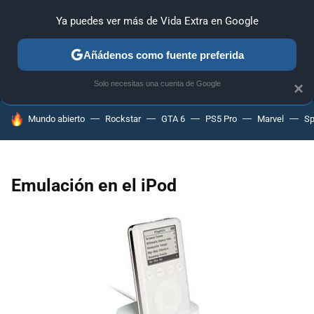
Ya puedes ver más de Vida Extra en Google
ANÁLISIS
GUÍAS Y TRUCOS
PC
SONY
NINTENDO
Añádenos como fuente preferida
Solo necesitas una cuenta de Google
×
HOY SE HABLA DE
Mundo abierto
Rockstar
GTA 6
PS5 Pro
Marvel
Sp
Emulación en el iPod