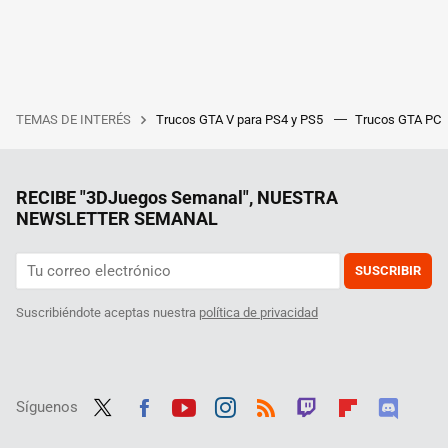
TEMAS DE INTERÉS
Trucos GTA V para PS4 y PS5
Trucos GTA PC
RECIBE "3DJuegos Semanal", NUESTRA
NEWSLETTER SEMANAL
SUSCRIBIR
Suscribiéndote aceptas nuestra
política de privacidad
Síguenos
Twit
Fac
Yout
Inst
RSS
Twit
Flip
Disc