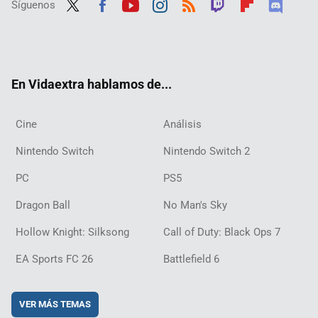
Síguenos
Twit
Fac
Yout
Inst
RSS
Twit
Flip
Disc
ter
ebo
ube
agra
ch
boar
ord
ok
m
d
En Vidaextra hablamos de...
Cine
Análisis
Nintendo Switch
Nintendo Switch 2
PC
PS5
Dragon Ball
No Man's Sky
Hollow Knight: Silksong
Call of Duty: Black Ops 7
EA Sports FC 26
Battlefield 6
VER MÁS TEMAS