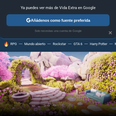
Ya puedes ver más de Vida Extra en Google
ANÁLISIS
GUÍAS Y TRUCOS
PC
SONY
NINTENDO
Añádenos como fuente preferida
Solo necesitas una cuenta de Google
×
HOY SE HABLA DE
RPG
Mundo abierto
Rockstar
GTA 6
Harry Potter