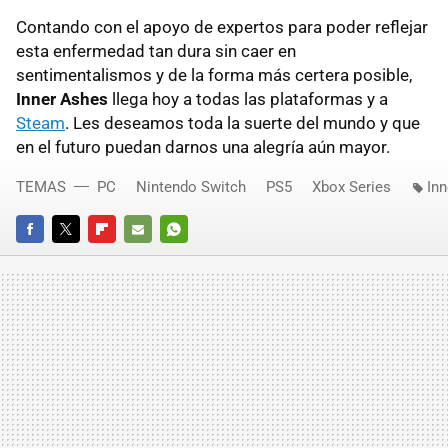
Contando con el apoyo de expertos para poder reflejar
esta enfermedad tan dura sin caer en
sentimentalismos y de la forma más certera posible,
Inner Ashes
llega hoy a todas las plataformas y a
Steam
. Les deseamos toda la suerte del mundo y que
en el futuro puedan darnos una alegría aún mayor.
TEMAS
PC
Nintendo Switch
PS5
Xbox Series
In
FACEBOOK
TWITTER
FLIPBOARD
E-
WHATSAPP
MAIL