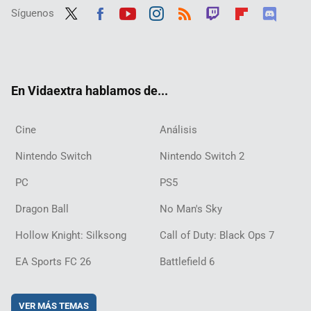
Síguenos
Twit
Fac
Yout
Inst
RSS
Twit
Flip
Disc
ter
ebo
ube
agra
ch
boar
ord
ok
m
d
En Vidaextra hablamos de...
Cine
Análisis
Nintendo Switch
Nintendo Switch 2
PC
PS5
Dragon Ball
No Man's Sky
Hollow Knight: Silksong
Call of Duty: Black Ops 7
EA Sports FC 26
Battlefield 6
VER MÁS TEMAS