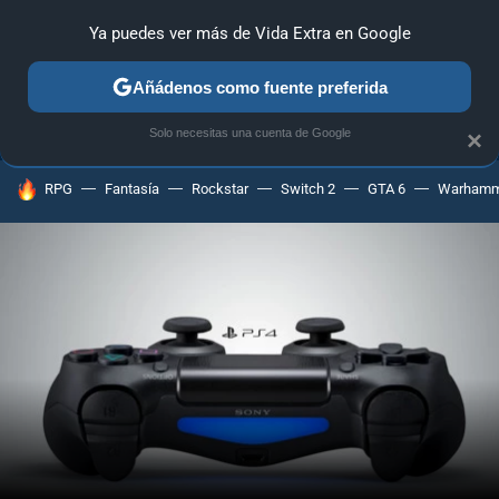
Ya puedes ver más de Vida Extra en Google
ANÁLISIS
GUÍAS Y TRUCOS
PC
SONY
NINTENDO
Añádenos como fuente preferida
Solo necesitas una cuenta de Google
×
HOY SE HABLA DE
RPG
Fantasía
Rockstar
Switch 2
GTA 6
Warhamm