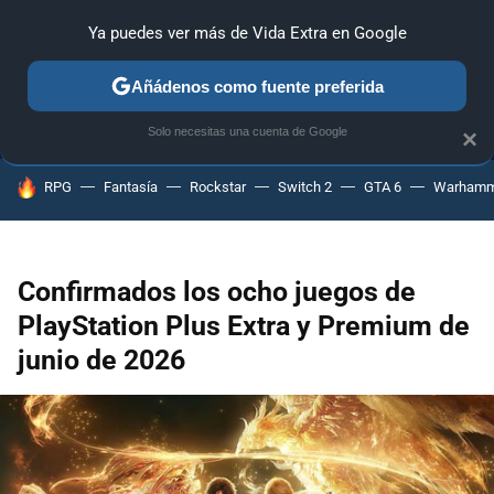
Ya puedes ver más de Vida Extra en Google
MENÚ
NUEVO
Añádenos como fuente preferida
ANÁLISIS
GUÍAS Y TRUCOS
PC
SONY
NINTENDO
Solo necesitas una cuenta de Google
×
HOY SE HABLA DE
RPG
Fantasía
Rockstar
Switch 2
GTA 6
Warhamm
Confirmados los ocho juegos de
PlayStation Plus Extra y Premium de
junio de 2026