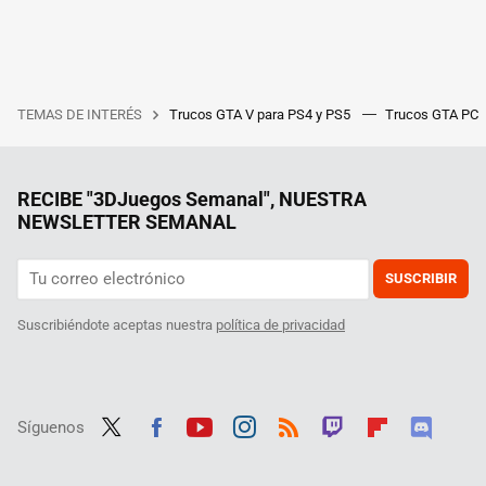
TEMAS DE INTERÉS
Trucos GTA V para PS4 y PS5
Trucos GTA PC
RECIBE "3DJuegos Semanal", NUESTRA
NEWSLETTER SEMANAL
SUSCRIBIR
Suscribiéndote aceptas nuestra
política de privacidad
Síguenos
Twit
Fac
Yout
Inst
RSS
Twit
Flip
Disc