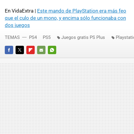
En VidaExtra |
Este mando de PlayStation era más feo
que el culo de un mono, y encima sólo funcionaba con
dos juegos
TEMAS
PS4
PS5
Juegos gratis PS Plus
Playstati
FACEBOOK
TWITTER
FLIPBOARD
E-
WHATSAPP
MAIL