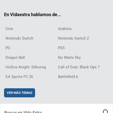
ter
ebo
ube
agra
ch
boar
ord
ok
m
d
En Vidaextra hablamos de...
Cine
Análisis
Nintendo Switch
Nintendo Switch 2
PC
PS5
Dragon Ball
No Man's Sky
Hollow Knight: Silksong
Call of Duty: Black Ops 7
EA Sports FC 26
Battlefield 6
VER MÁS TEMAS