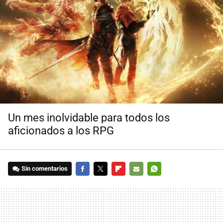
Un mes inolvidable para todos los
aficionados a los RPG
Sin comentarios
FACEBOOK
TWITTER
FLIPBOARD
E-
WHATSAPP
MAIL