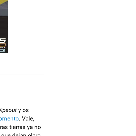
ipeout
y os
momento
. Vale,
ras tierras ya no
 que dejan claro