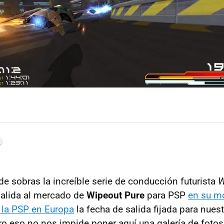
e sobras la increíble serie de conducción futurista
W
salida al mercado de
Wipeout Pure
para PSP
en su 
e la PSP en Europa
la fecha de salida fijada para nuest
ero eso no nos impide poner aquí una galería de fotos