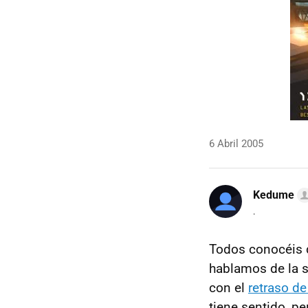
6 Abril 2005
Kedume
.
Todos conocéis d
hablamos de la 
con el
retraso d
tiene sentido, p