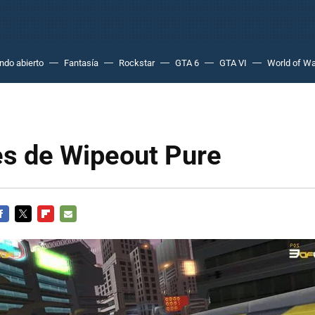
do abierto
Fantasía
Rockstar
GTA 6
GTA VI
World of Wa
s de Wipeout Pure
ACEBOOK
TWITTER
FLIPBOARD
E-
MAIL