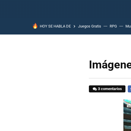
HOY SE HABLA DE
Juegos Gratis
RPG
Mun
Imágene
3 comentarios
F