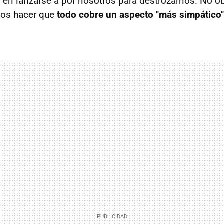
en lanzarse a por nosotros para destrozarnos. No ob
os hacer que
todo cobre un aspecto "más simpático"