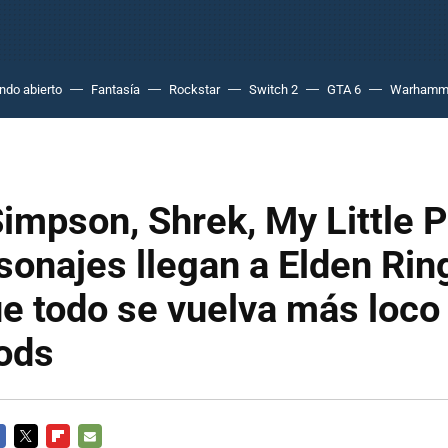
do abierto
Fantasía
Rockstar
Switch 2
GTA 6
Warhamm
mpson, Shrek, My Little P
onajes llegan a Elden Rin
e todo se vuelva más loco
ods