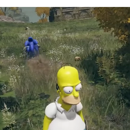
CEBOOK
TWITTER
FLIPBOARD
E-
MAIL