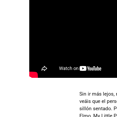
Sin ir más lejos
veáis que el per
sillón sentado. 
Elmo, My Little 