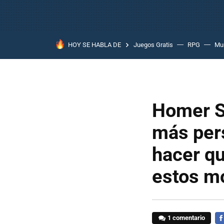
HOY SE HABLA DE
Juegos Gratis
RPG
Mun
Homer Si
más pers
hacer qu
estos m
1 comentario