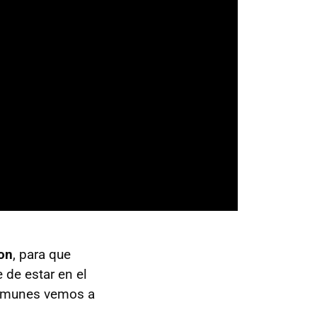
on
, para que
de estar en el
comunes vemos a