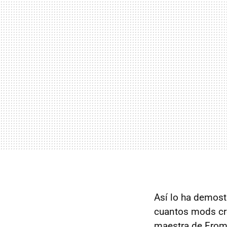
Así lo ha demost
cuantos mods cr
maestra de From