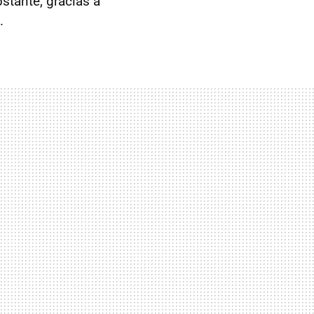
stante, gracias a
.