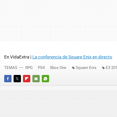
En VidaExtra |
La conferencia de Square Enix en directo
TEMAS
RPG
PS4
Xbox One
Square Enix
E3 20
FACEBOOK
TWITTER
FLIPBOARD
E-
WHATSAPP
MAIL