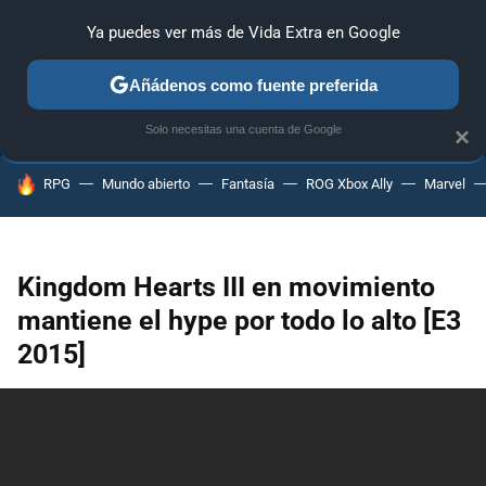
Ya puedes ver más de Vida Extra en Google
ANÁLISIS
GUÍAS Y TRUCOS
PC
SONY
NINTENDO
Añádenos como fuente preferida
Solo necesitas una cuenta de Google
×
HOY SE HABLA DE
RPG
Mundo abierto
Fantasía
ROG Xbox Ally
Marvel
Kingdom Hearts III en movimiento
mantiene el hype por todo lo alto [E3
2015]