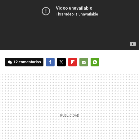
12 comentarios
FACEBOOK
TWITTER
FLIPBOARD
E-
WHATSAPP
MAIL