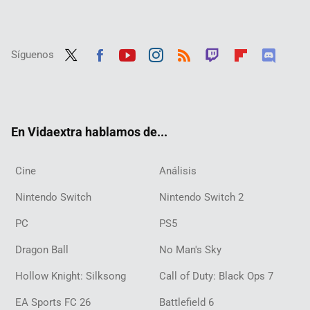
Síguenos
Twit
Fac
Yout
Inst
RSS
Twit
Flip
Disc
ter
ebo
ube
agra
ch
boar
ord
ok
m
d
En Vidaextra hablamos de...
Cine
Análisis
Nintendo Switch
Nintendo Switch 2
PC
PS5
Dragon Ball
No Man's Sky
Hollow Knight: Silksong
Call of Duty: Black Ops 7
EA Sports FC 26
Battlefield 6