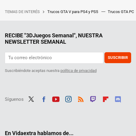
TEMAS DE INTERÉS
Trucos GTA V para PS4 y PS5
Trucos GTA PC
RECIBE "3DJuegos Semanal", NUESTRA
NEWSLETTER SEMANAL
SUSCRIBIR
Suscribiéndote aceptas nuestra
política de privacidad
Síguenos
Twit
Fac
Yout
Inst
RSS
Twit
Flip
Disc
ter
ebo
ube
agra
ch
boar
ord
ok
m
d
En Vidaextra hablamos de...