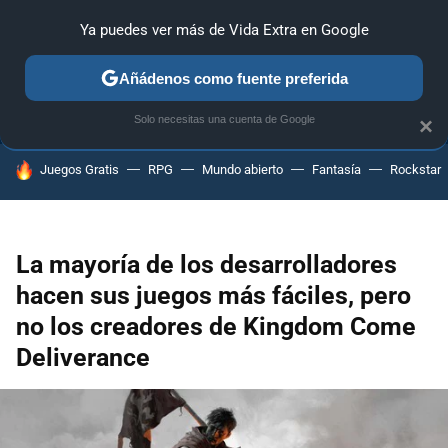
Ya puedes ver más de Vida Extra en Google
ANÁLISIS
GUÍAS Y TRUCOS
PC
SONY
NINTENDO
Añádenos como fuente preferida
Solo necesitas una cuenta de Google
×
HOY SE HABLA DE
Juegos Gratis
RPG
Mundo abierto
Fantasía
Rockstar
La mayoría de los desarrolladores
hacen sus juegos más fáciles, pero
no los creadores de Kingdom Come
Deliverance