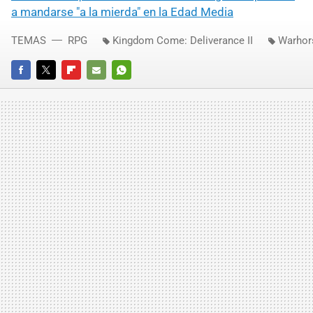
a mandarse "a la mierda" en la Edad Media
TEMAS
RPG
Kingdom Come: Deliverance II
Warhor
FACEBOOK
TWITTER
FLIPBOARD
E-
WHATSAPP
MAIL