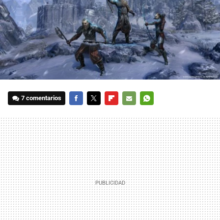
7 comentarios
FACEBOOK
TWITTER
FLIPBOARD
E-
WHATSAPP
MAIL