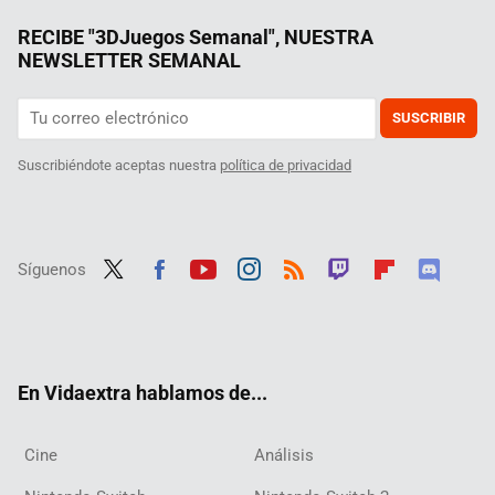
RECIBE "3DJuegos Semanal", NUESTRA
NEWSLETTER SEMANAL
SUSCRIBIR
Suscribiéndote aceptas nuestra
política de privacidad
Síguenos
Twit
Fac
Yout
Inst
RSS
Twit
Flip
Disc
ter
ebo
ube
agra
ch
boar
ord
ok
m
d
En Vidaextra hablamos de...
Cine
Análisis