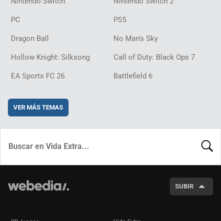
Nintendo Switch
Nintendo Switch 2
PC
PS5
Dragon Ball
No Man's Sky
Hollow Knight: Silksong
Call of Duty: Black Ops 7
EA Sports FC 26
Battlefield 6
VER MÁS TEMAS
BUSCA
SUBIR