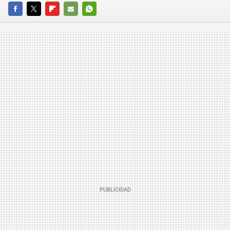
FACEBOOK
TWITTER
FLIPBOARD
E-
WHATSAPP
MAIL