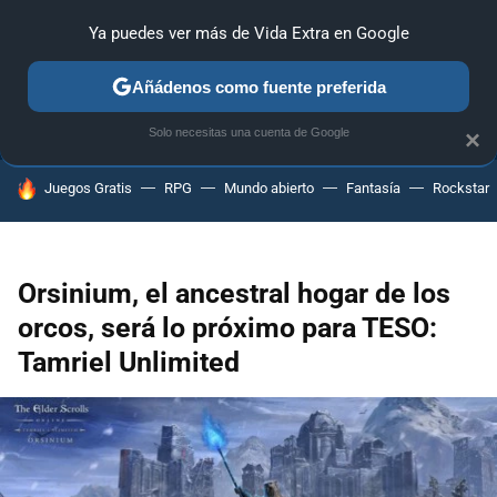
Ya puedes ver más de Vida Extra en Google
ANÁLISIS
GUÍAS Y TRUCOS
PC
SONY
NINTENDO
Añádenos como fuente preferida
Solo necesitas una cuenta de Google
×
HOY SE HABLA DE
Juegos Gratis
RPG
Mundo abierto
Fantasía
Rockstar
Orsinium, el ancestral hogar de los
orcos, será lo próximo para TESO:
Tamriel Unlimited