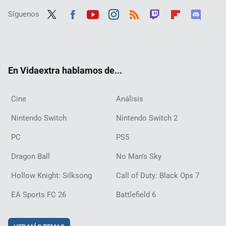
Síguenos
Twit
Fac
Yout
Inst
RSS
Twit
Flip
Disc
ter
ebo
ube
agra
ch
boar
ord
ok
m
d
En Vidaextra hablamos de...
Cine
Análisis
Nintendo Switch
Nintendo Switch 2
PC
PS5
Dragon Ball
No Man's Sky
Hollow Knight: Silksong
Call of Duty: Black Ops 7
EA Sports FC 26
Battlefield 6