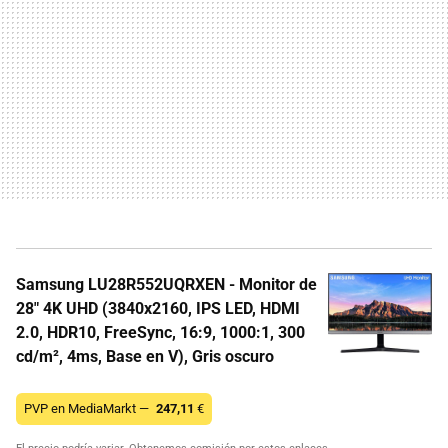
Samsung LU28R552UQRXEN - Monitor de
28" 4K UHD (3840x2160, IPS LED, HDMI
2.0, HDR10, FreeSync, 16:9, 1000:1, 300
cd/m², 4ms, Base en V), Gris oscuro
PVP en MediaMarkt —
247,11
€