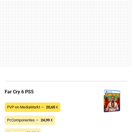
Far Cry 6 PS5
PVP en MediaMarkt —
20,65
€
PcComponentes —
24,99
€