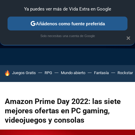
Ya puedes ver más de Vida Extra en Google
Añádenos como fuente preferida
Solo necesitas una cuenta de Google
×
GUÍA DE COMPRAS
NAVIDAD GAMER
OFERTAS GAMING
HOY SE HABLA DE
Juegos Gratis
RPG
Mundo abierto
Fantasía
Rockstar
Amazon Prime Day 2022: las siete
mejores ofertas en PC gaming,
videojuegos y consolas