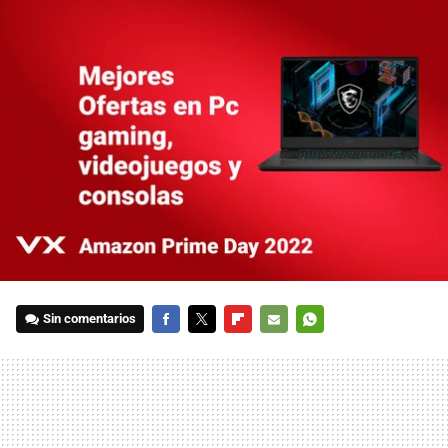
Sin comentarios
FACEBOOK
TWITTER
FLIPBOARD
E-
WHATSAPP
MAIL