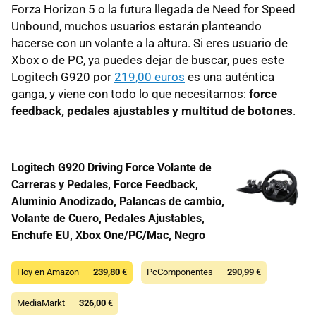
Forza Horizon 5 o la futura llegada de Need for Speed
Unbound, muchos usuarios estarán planteando
hacerse con un volante a la altura. Si eres usuario de
Xbox o de PC, ya puedes dejar de buscar, pues este
Logitech G920 por
219,00 euros
es una auténtica
ganga, y viene con todo lo que necesitamos:
force
feedback, pedales ajustables y multitud de botones
.
Logitech G920 Driving Force Volante de
Carreras y Pedales, Force Feedback,
Aluminio Anodizado, Palancas de cambio,
Volante de Cuero, Pedales Ajustables,
Enchufe EU, Xbox One/PC/Mac, Negro
Hoy en Amazon —
239,80
€
PcComponentes —
290,99
€
MediaMarkt —
326,00
€