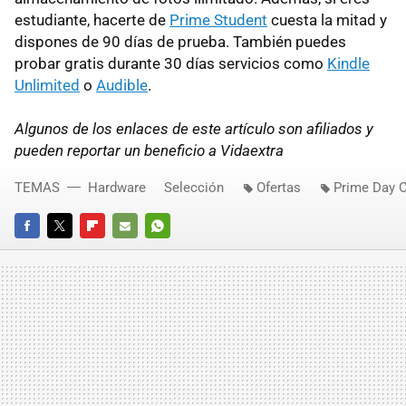
estudiante, hacerte de
Prime Student
cuesta la mitad y
dispones de 90 días de prueba. También puedes
probar gratis durante 30 días servicios como
Kindle
Unlimited
o
Audible
.
Algunos de los enlaces de este artículo son afiliados y
pueden reportar un beneficio a Vidaextra
TEMAS
Hardware
Selección
Ofertas
Prime Day O
FACEBOOK
TWITTER
FLIPBOARD
E-
WHATSAPP
MAIL