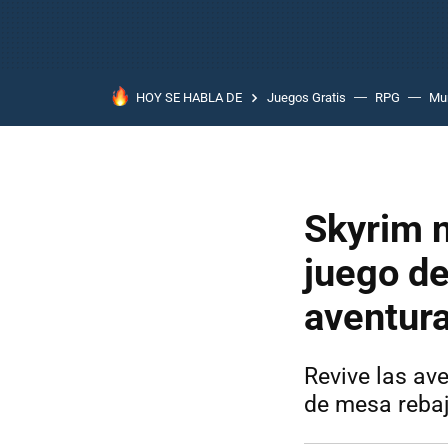
HOY SE HABLA DE
Juegos Gratis
RPG
Mun
Skyrim n
juego de
aventura
Revive las av
de mesa rebaj