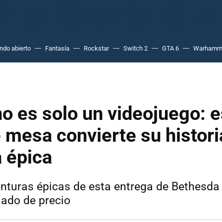
do abierto
Fantasía
Rockstar
Switch 2
GTA 6
Warhamm
o es solo un videojuego: e
 mesa convierte su histori
 épica
enturas épicas de esta entrega de Bethesda
ado de precio