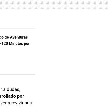
ego de Aventuras
0-120 Minutos por
r a dudas,
rollado por
lver a revivir sus