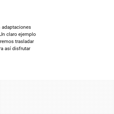
n adaptaciones
 Un claro ejemplo
dremos trasladar
ra así disfrutar