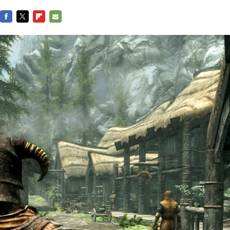
FACEBOOK
TWITTER
FLIPBOARD
E-
MAIL