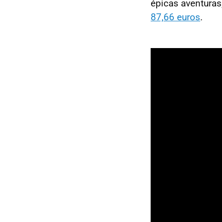
épicas aventuras
87,66 euros
.