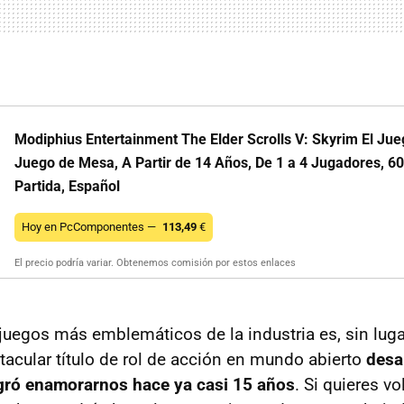
Modiphius Entertainment The Elder Scrolls V: Skyrim El Ju
Juego de Mesa, A Partir de 14 Años, De 1 a 4 Jugadores, 6
Partida, Español
Hoy en PcComponentes —
113,49
€
El precio podría variar. Obtenemos comisión por estos enlaces
juegos más emblemáticos de la industria es, sin luga
tacular título de rol de acción en mundo abierto
desar
gró enamorarnos hace ya casi 15 años
. Si quieres vo