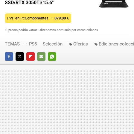
SSD/RTX 3050Ti/15.6"
PVP en PcComponentes —
879,00
€
El precio podría variar. Obtenemos comisión por estos enlaces
TEMAS
PS5
Selección
Ofertas
Ediciones colecc
FACEBOOK
TWITTER
FLIPBOARD
E-
WHATSAPP
MAIL