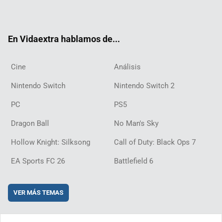
ter
ebo
ube
agra
ch
boar
ord
ok
m
d
En Vidaextra hablamos de...
Cine
Análisis
Nintendo Switch
Nintendo Switch 2
PC
PS5
Dragon Ball
No Man's Sky
Hollow Knight: Silksong
Call of Duty: Black Ops 7
EA Sports FC 26
Battlefield 6
VER MÁS TEMAS