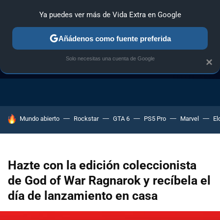
Ya puedes ver más de Vida Extra en Google
Añádenos como fuente preferida
Solo necesitas una cuenta de Google
×
GUÍA DE COMPRAS
NAVIDAD GAMER
OFERTAS GAMING
HOY SE HABLA DE
Mundo abierto
Rockstar
GTA 6
PS5 Pro
Marvel
El
Hazte con la edición coleccionista
de God of War Ragnarok y recíbela el
día de lanzamiento en casa