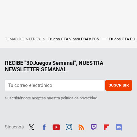
TEMAS DE INTERÉS
Trucos GTA V para PS4 y PS5
Trucos GTA PC
RECIBE "3DJuegos Semanal", NUESTRA
NEWSLETTER SEMANAL
SUSCRIBIR
Suscribiéndote aceptas nuestra
política de privacidad
Síguenos
Twit
Fac
Yout
Inst
RSS
Twit
Flip
Disc