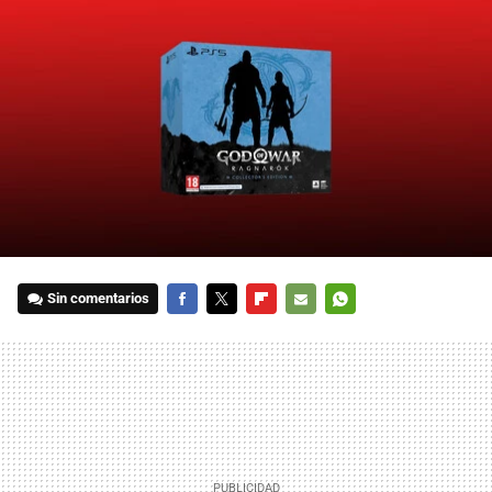
Sin comentarios
FACEBOOK
TWITTER
FLIPBOARD
E-
WHATSAPP
MAIL