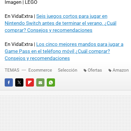
Imagen | LEGO
En VidaExtra |
Seis juegos cortos para jugar en
Nintendo Switch antes de terminar el verano. ¿Cuál
comprar? Consejos y recomendaciones
En VidaExtra |
Los cinco mejores mandos para jugar a
Game Pass en el teléfono móvil ¿Cuál comprar?
Consejos y recomendaciones
TEMAS
Ecommerce
Selección
Ofertas
Amazon
FACEBOOK
TWITTER
FLIPBOARD
E-
WHATSAPP
MAIL