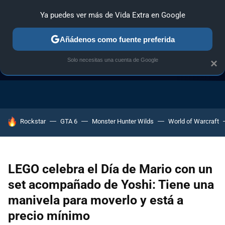
Ya puedes ver más de Vida Extra en Google
Añádenos como fuente preferida
Solo necesitas una cuenta de Google
×
GUÍA DE COMPRAS
NAVIDAD GAMER
OFERTAS GAMING
HOY SE HABLA DE
Rockstar
GTA 6
Monster Hunter Wilds
World of Warcraft
LEGO celebra el Día de Mario con un
set acompañado de Yoshi: Tiene una
manivela para moverlo y está a
precio mínimo