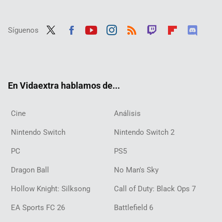
Síguenos
Twit
Fac
Yout
Inst
RSS
Twit
Flip
Disc
ter
ebo
ube
agra
ch
boar
ord
ok
m
d
En Vidaextra hablamos de...
Cine
Análisis
Nintendo Switch
Nintendo Switch 2
PC
PS5
Dragon Ball
No Man's Sky
Hollow Knight: Silksong
Call of Duty: Black Ops 7
EA Sports FC 26
Battlefield 6