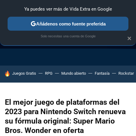
Ya puedes ver más de Vida Extra en Google
Añádenos como fuente preferida
Solo necesitas una cuenta de Google
×
GUÍA DE COMPRAS
NAVIDAD GAMER
OFERTAS GAMING
HOY SE HABLA DE
Juegos Gratis
RPG
Mundo abierto
Fantasía
Rockstar
El mejor juego de plataformas del
2023 para Nintendo Switch renueva
su fórmula original: Super Mario
Bros. Wonder en oferta