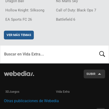
Dragon Ball
No Man's Sky
Hollow Knight: Silksong
Call of Duty: Black Ops 7
EA Sports FC 26
Battlefield 6
VER MÁS TEMAS
BUSCA
SUBIR
3DJuegos
Vida Extra
Otras publicaciones de Webedia