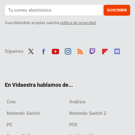
SUSCRIBIR
Suscribiéndote aceptas nuestra
política de privacidad
Síguenos
Twit
Fac
Yout
Inst
RSS
Twit
Flip
Disc
ter
ebo
ube
agra
ch
boar
ord
ok
m
d
En Vidaextra hablamos de...
Cine
Análisis
Nintendo Switch
Nintendo Switch 2
PC
PS5