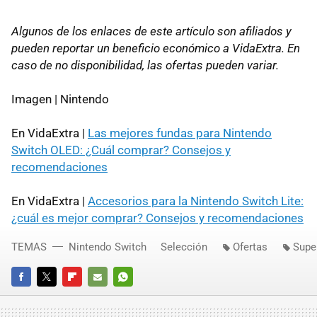
Algunos de los enlaces de este artículo son afiliados y
pueden reportar un beneficio económico a VidaExtra. En
caso de no disponibilidad, las ofertas pueden variar.
Imagen | Nintendo
En VidaExtra |
Las mejores fundas para Nintendo
Switch OLED: ¿Cuál comprar? Consejos y
recomendaciones
En VidaExtra |
Accesorios para la Nintendo Switch Lite:
¿cuál es mejor comprar? Consejos y recomendaciones
TEMAS
Nintendo Switch
Selección
Ofertas
Supe
FACEBOOK
TWITTER
FLIPBOARD
E-
WHATSAPP
MAIL