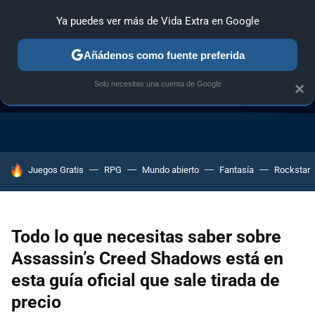
Ya puedes ver más de Vida Extra en Google
Añádenos como fuente preferida
Solo necesitas una cuenta de Google
×
GUÍA DE COMPRAS
NAVIDAD GAMER
OFERTAS GAMING
HOY SE HABLA DE
Juegos Gratis
RPG
Mundo abierto
Fantasía
Rockstar
Todo lo que necesitas saber sobre
Assassin’s Creed Shadows está en
esta guía oficial que sale tirada de
precio