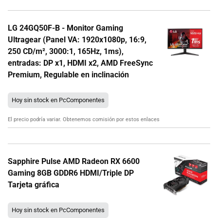
LG 24GQ50F-B - Monitor Gaming
Ultragear (Panel VA: 1920x1080p, 16:9,
250 CD/m², 3000:1, 165Hz, 1ms),
entradas: DP x1, HDMI x2, AMD FreeSync
Premium, Regulable en inclinación
Hoy sin stock en PcComponentes
El precio podría variar. Obtenemos comisión por estos enlaces
Sapphire Pulse AMD Radeon RX 6600
Gaming 8GB GDDR6 HDMI/Triple DP
Tarjeta gráfica
Hoy sin stock en PcComponentes