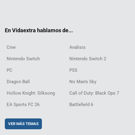
Twit
Fac
Yout
Inst
RSS
Twit
Flip
Disc
ter
ebo
ube
agra
ch
boar
ord
ok
m
d
En Vidaextra hablamos de...
Cine
Análisis
Nintendo Switch
Nintendo Switch 2
PC
PS5
Dragon Ball
No Man's Sky
Hollow Knight: Silksong
Call of Duty: Black Ops 7
EA Sports FC 26
Battlefield 6
VER MÁS TEMAS