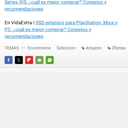
Series X|S: ¿cuál es mejor comprar? Consejos y
recomendaciones
En VidaExtra |
SSD externos para PlayStation, Xbox y
PC: ¿cuál es mejor comprar? Consejos y
recomendaciones
TEMAS
Ecommerce
Selección
Amazon
Ofertas
FACEBOOK
TWITTER
FLIPBOARD
E-
WHATSAPP
MAIL