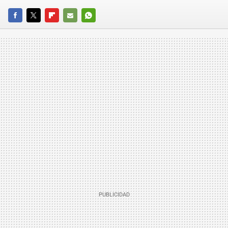
FACEBOOK
TWITTER
FLIPBOARD
E-
WHATSAPP
MAIL