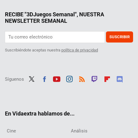
RECIBE "3DJuegos Semanal", NUESTRA
NEWSLETTER SEMANAL
SUSCRIBIR
Suscribiéndote aceptas nuestra
política de privacidad
Síguenos
Twit
Fac
Yout
Inst
RSS
Twit
Flip
Disc
ter
ebo
ube
agra
ch
boar
ord
ok
m
d
En Vidaextra hablamos de...
Cine
Análisis