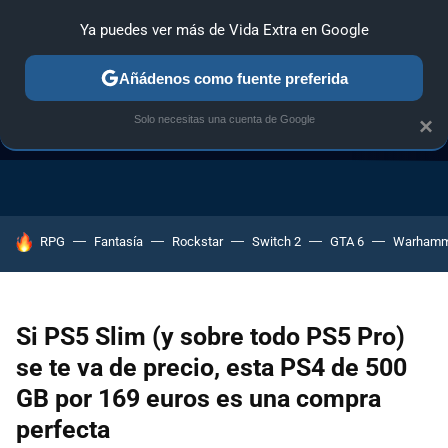
Ya puedes ver más de Vida Extra en Google
Añádenos como fuente preferida
Solo necesitas una cuenta de Google
×
GUÍA DE COMPRAS
NAVIDAD GAMER
OFERTAS GAMING
HOY SE HABLA DE
RPG
Fantasía
Rockstar
Switch 2
GTA 6
Warhamm
Si PS5 Slim (y sobre todo PS5 Pro)
se te va de precio, esta PS4 de 500
GB por 169 euros es una compra
perfecta