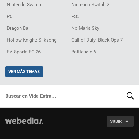
Nintendo Switch
Nintendo Switch 2
PC
PS5
Dragon Ball
No Man's Sky
Hollow Knight: Silksong
Call of Duty: Black Ops 7
EA Sports FC 26
Battlefield 6
VER MÁS TEMAS
BUSCA
SUBIR