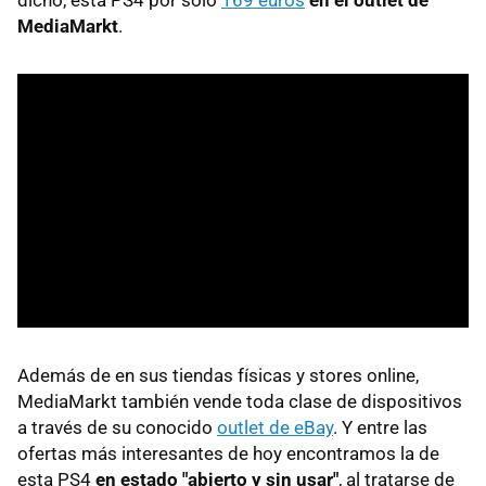
dicho, esta PS4 por sólo
169 euros
en el outlet de
MediaMarkt
.
Además de en sus tiendas físicas y stores online,
MediaMarkt también vende toda clase de dispositivos
a través de su conocido
outlet de eBay
. Y entre las
ofertas más interesantes de hoy encontramos la de
esta PS4
en estado "abierto y sin usar"
, al tratarse de