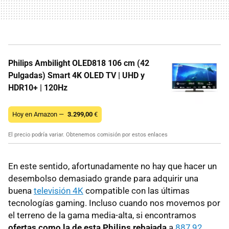
Philips Ambilight OLED818 106 cm (42
Pulgadas) Smart 4K OLED TV | UHD y
HDR10+ | 120Hz
Hoy en Amazon —
3.299,00
€
El precio podría variar. Obtenemos comisión por estos enlaces
En este sentido, afortunadamente no hay que hacer un
desembolso demasiado grande para adquirir una
buena
televisión 4K
compatible con las últimas
tecnologías gaming. Incluso cuando nos movemos por
el terreno de la gama media-alta, si encontramos
ofertas como la de esta Philips rebajada
a
887,92