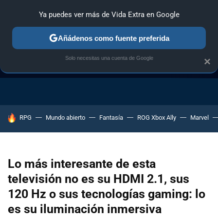
Ya puedes ver más de Vida Extra en Google
Añádenos como fuente preferida
Solo necesitas una cuenta de Google
×
GUÍA DE COMPRAS
NAVIDAD GAMER
OFERTAS GAMING
HOY SE HABLA DE
RPG
Mundo abierto
Fantasía
ROG Xbox Ally
Marvel
Lo más interesante de esta
televisión no es su HDMI 2.1, sus
120 Hz o sus tecnologías gaming: lo
es su iluminación inmersiva