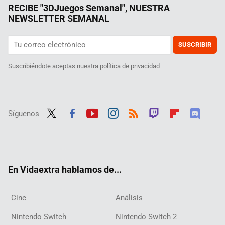
RECIBE "3DJuegos Semanal", NUESTRA
NEWSLETTER SEMANAL
SUSCRIBIR
Suscribiéndote aceptas nuestra
política de privacidad
Síguenos
Twit
Fac
Yout
Inst
RSS
Twit
Flip
Disc
ter
ebo
ube
agra
ch
boar
ord
ok
m
d
En Vidaextra hablamos de...
Cine
Análisis
Nintendo Switch
Nintendo Switch 2