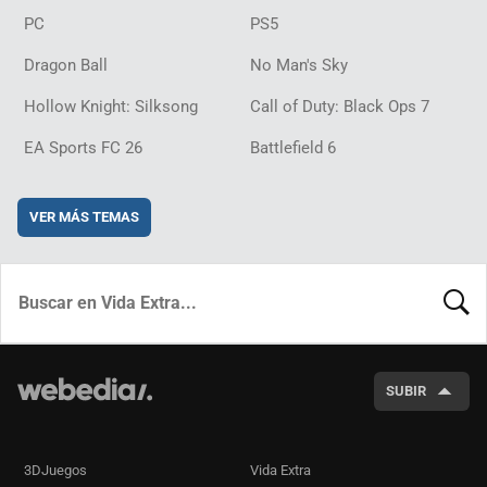
PC
PS5
Dragon Ball
No Man's Sky
Hollow Knight: Silksong
Call of Duty: Black Ops 7
EA Sports FC 26
Battlefield 6
VER MÁS TEMAS
BUSCA
SUBIR
3DJuegos
Vida Extra