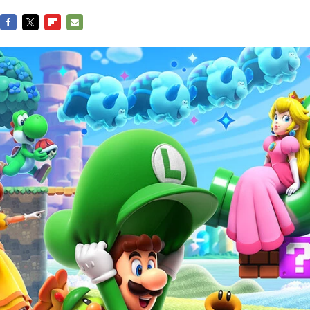
FACEBOOK
TWITTER
FLIPBOARD
E-
MAIL