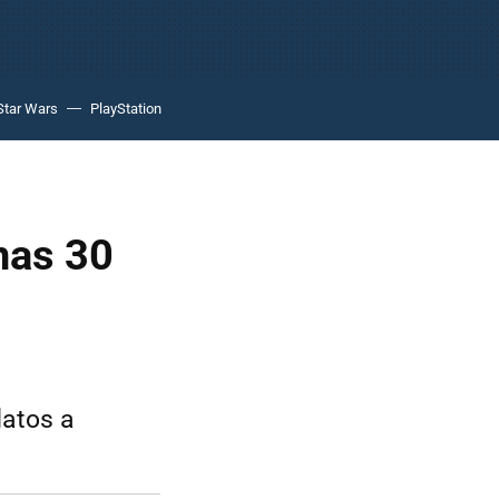
Star Wars
PlayStation
nas 30
datos a