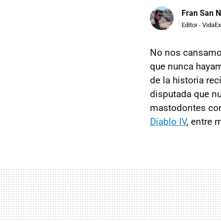
Fran San N
Editor - VidaE
No nos cansamos
que nunca hayamo
de la historia re
disputada que nu
mastodontes c
Diablo IV
, entre 