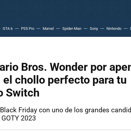
GTA 6
PS5 Pro
Marvel
Spider-Man
Sony
Nintendo
ario Bros. Wonder por ape
 el chollo perfecto para tu
o Switch
 Black Friday con uno de los grandes candi
el GOTY 2023