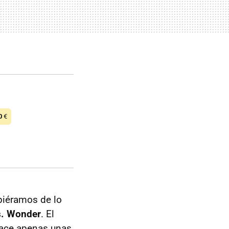
0
€
piéramos de lo
s. Wonder
. El
 hace apenas unas