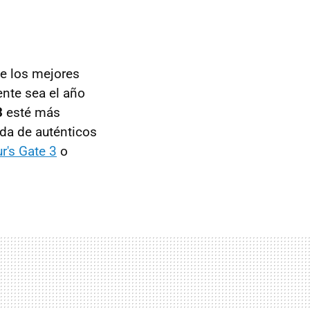
e los mejores
nte sea el año
3
esté más
da de auténticos
r's Gate 3
o