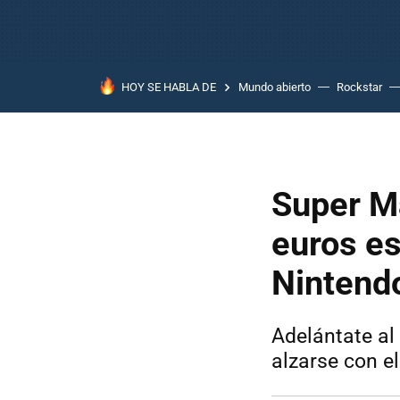
HOY SE HABLA DE
Mundo abierto
Rockstar
Super M
euros es
Nintend
Adelántate al
alzarse con 