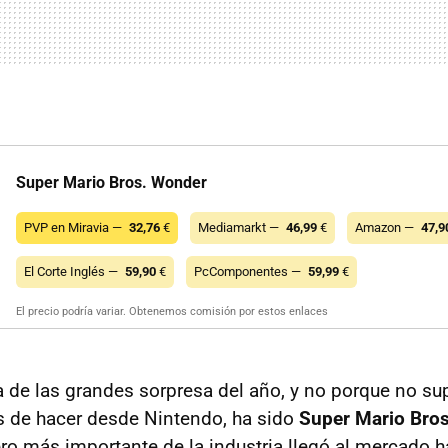
Super Mario Bros. Wonder
PVP en Miravia —
32,76
€
Mediamarkt —
46,99
€
Amazon —
47,9
El Corte Inglés —
59,90
€
PcComponentes —
59,99
€
El precio podría variar. Obtenemos comisión por estos enlaces
 de las grandes sorpresa del año, y no porque no su
s de hacer desde Nintendo, ha sido
Super Mario Bro
nero más importante de la industria llegó al mercado