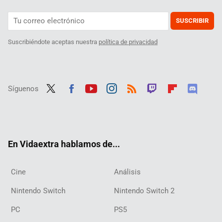
SUSCRIBIR
Suscribiéndote aceptas nuestra
política de privacidad
Síguenos
Twit
Fac
Yout
Inst
RSS
Twit
Flip
Disc
ter
ebo
ube
agra
ch
boar
ord
ok
m
d
En Vidaextra hablamos de...
Cine
Análisis
Nintendo Switch
Nintendo Switch 2
PC
PS5