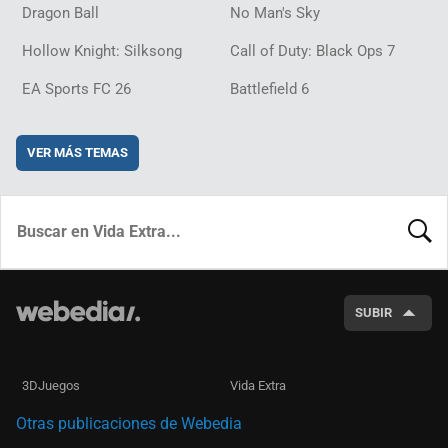
Dragon Ball
No Man's Sky
Hollow Knight: Silksong
Call of Duty: Black Ops 7
EA Sports FC 26
Battlefield 6
VER MÁS TEMAS
BUSCA
SUBIR
3DJuegos
Vida Extra
Otras publicaciones de Webedia