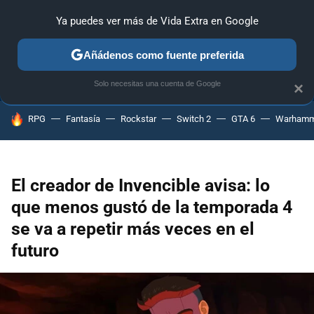
Ya puedes ver más de Vida Extra en Google
ANÁLISIS
GUÍAS Y TRUCOS
PC
SONY
NINTENDO
Añádenos como fuente preferida
Solo necesitas una cuenta de Google
×
HOY SE HABLA DE
RPG
Fantasía
Rockstar
Switch 2
GTA 6
Warhamm
El creador de Invencible avisa: lo
que menos gustó de la temporada 4
se va a repetir más veces en el
futuro