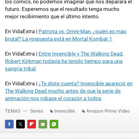
los cómics, no podemos imaginar qué nos deparará el
futuro. Esperemos que el resultado tenga mucho
mejor recibimiento que el último intento.
En VidaExtra |
Patriota vs. Omni-Man, ¿quién es más
brutal? La respuesta está en Mortal Kombat 1
En VidaExtra |
Entre Invencible y The Walking Dead,
Robert Kirkman todavía ha tenido tiempo para una
sangría tribal
En VidaExtra |
¿Te diste cuenta? Invencible apareció en
The Walking Dead mucho antes de que la serie de
animación nos robase el corazón a todos
TEMAS
Series
Invencible
Amazon Prime Video
FACEBOOK
TWITTER
FLIPBOARD
E-
WHATSAPP